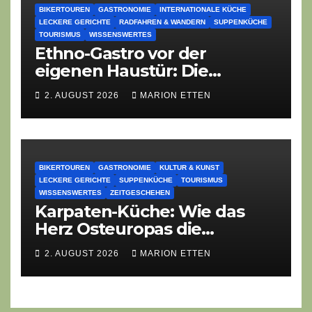
BIKERTOUREN
GASTRONOMIE
INTERNATIONALE KÜCHE
LECKERE GERICHTE
RADFAHREN & WANDERN
SUPPENKÜCHE
TOURISMUS
WISSENSWERTES
Ethno-Gastro vor der
eigenen Haustür: Die
geheime kulinarische DNA
2. AUGUST 2026
MARION ETTEN
des Gasthofs „Zur Eiche“
BIKERTOUREN
GASTRONOMIE
KULTUR & KUNST
LECKERE GERICHTE
SUPPENKÜCHE
TOURISMUS
WISSENSWERTES
ZEITGESCHEHEN
Karpaten-Küche: Wie das
Herz Osteuropas die
moderne Ethno-Gastronomie
2. AUGUST 2026
MARION ETTEN
erobert