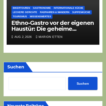
BIKERTOUREN
GASTRONOMIE
INTERNATIONALE KÜCHE
LECKERE GERICHTE
RADFAHREN & WANDERN
SUPPENKÜCHE
TOURISMUS
WISSENSWERTES
Ethno-Gastro vor der eigenen
Haustür: Die geheime
kulinarische DNA des
AUG. 2, 2026
MARION ETTEN
Gasthofs „Zur Eiche“
Suchen
Suchen