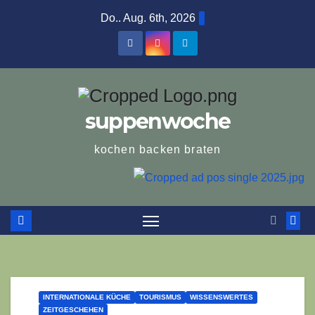
Zum
Do.. Aug. 6th, 2026
Inhalt
springen
suppenwoche
kochen backen braten
INTERNATIONALE KÜCHE
TOURISMUS
WISSENSWERTES
ZEITGESCHEHEN