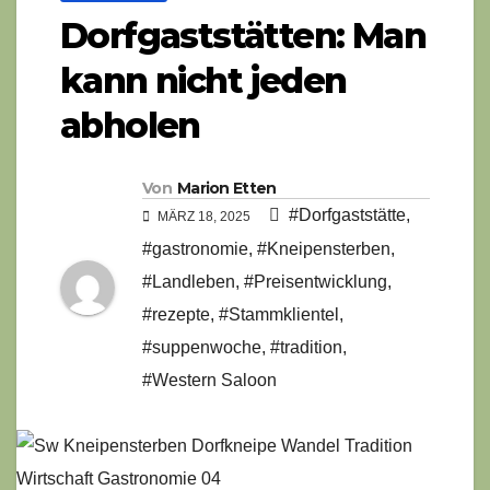
Dorfgaststätten: Man
kann nicht jeden
abholen
Von
Marion Etten
#Dorfgaststätte
,
MÄRZ 18, 2025
#gastronomie
,
#Kneipensterben
,
#Landleben
,
#Preisentwicklung
,
#rezepte
,
#Stammklientel
,
#suppenwoche
,
#tradition
,
#Western Saloon