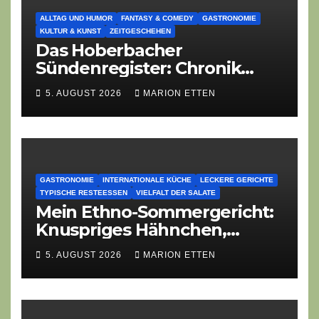
ALLTAG UND HUMOR
FANTASY & COMEDY
GASTRONOMIE
KULTUR & KUNST
ZEITGESCHEHEN
Das Hoberbacher
Sündenregister: Chronik
eines angekündigten
5. AUGUST 2026
MARION ETTEN
Dorffest-Debakels
GASTRONOMIE
INTERNATIONALE KÜCHE
LECKERE GERICHTE
TYPISCHE RESTEESSEN
VIELFALT DER SALATE
Mein Ethno-Sommergericht:
Knuspriges Hähnchen,
Lauch-Rührei, Salat
5. AUGUST 2026
MARION ETTEN