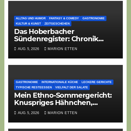
ALLTAG UND HUMOR
FANTASY & COMEDY
GASTRONOMIE
KULTUR & KUNST
ZEITGESCHEHEN
Das Hoberbacher
Sündenregister: Chronik
eines angekündigten
AUG. 5, 2026
MARION ETTEN
Dorffest-Debakels
GASTRONOMIE
INTERNATIONALE KÜCHE
LECKERE GERICHTE
TYPISCHE RESTEESSEN
VIELFALT DER SALATE
Mein Ethno-Sommergericht:
Knuspriges Hähnchen,
Lauch-Rührei, Salat
AUG. 5, 2026
MARION ETTEN