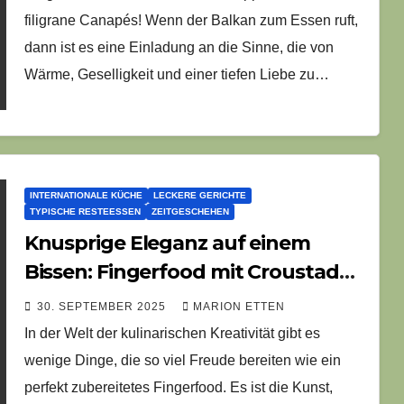
filigrane Canapés! Wenn der Balkan zum Essen ruft,
dann ist es eine Einladung an die Sinne, die von
Wärme, Geselligkeit und einer tiefen Liebe zu…
INTERNATIONALE KÜCHE
LECKERE GERICHTE
TYPISCHE RESTEESSEN
ZEITGESCHEHEN
Knusprige Eleganz auf einem
Bissen: Fingerfood mit Croustades,
Cremes und Früchten
30. SEPTEMBER 2025
MARION ETTEN
In der Welt der kulinarischen Kreativität gibt es
wenige Dinge, die so viel Freude bereiten wie ein
perfekt zubereitetes Fingerfood. Es ist die Kunst,