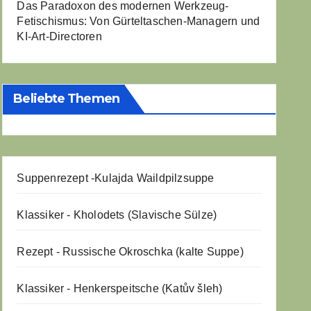
Das Paradoxon des modernen Werkzeug-
Fetischismus: Von Gürteltaschen-Managern und
KI-Art-Directoren
Beliebte Themen
Suppenrezept -
Kulajda Waildpilzsuppe
Klassiker - Kholodets (Slavische Sülze)
Rezept - Russische Okroschka (kalte Suppe)
Klassiker - Henkerspeitsche (Katův šleh)