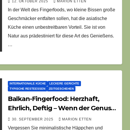
12. OKTOBER 2025
MARION ETTEN
In der Welt des Fingerfoods, wo kleine Bissen große
Geschmäcker entfalten sollen, hat die asiatische
Küche einen unbestreitbaren Vorteil. Sie ist von
Natur aus prädestiniert für diese Art des Genießens.
…
INTERNATIONALE KÜCHE
LECKERE GERICHTE
TYPISCHE RESTEESSEN
ZEITGESCHEHEN
Balkan-Fingerfood: Herzhaft,
Ehrlich, Deftig – Wenn der Genuss
von der Hand in den Mund geht
30. SEPTEMBER 2025
MARION ETTEN
Vergessen Sie minimalistische Häppchen und