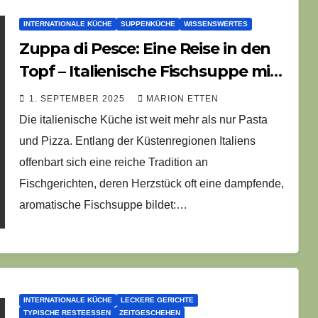
INTERNATIONALE KÜCHE
SUPPENKÜCHE
WISSENSWERTES
Zuppa di Pesce: Eine Reise in den
Topf – Italienische Fischsuppe mit
Geschichte und Geschmack
1. SEPTEMBER 2025
MARION ETTEN
Die italienische Küche ist weit mehr als nur Pasta
und Pizza. Entlang der Küstenregionen Italiens
offenbart sich eine reiche Tradition an
Fischgerichten, deren Herzstück oft eine dampfende,
aromatische Fischsuppe bildet:…
INTERNATIONALE KÜCHE
LECKERE GERICHTE
TYPISCHE RESTEESSEN
ZEITGESCHEHEN