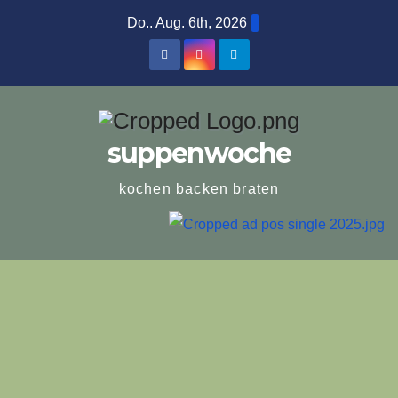
Zum
Do.. Aug. 6th, 2026
Inhalt
springen
suppenwoche
kochen backen braten