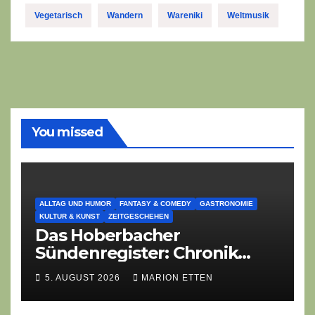
Vegetarisch
Wandern
Wareniki
Weltmusik
You missed
ALLTAG UND HUMOR
FANTASY & COMEDY
GASTRONOMIE
KULTUR & KUNST
ZEITGESCHEHEN
Das Hoberbacher
Sündenregister: Chronik
eines angekündigten
5. AUGUST 2026
MARION ETTEN
Dorffest-Debakels