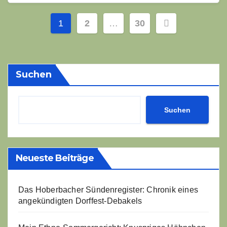
Seitennummerierung
1
2
…
30
der
Beiträge
Suchen
Suchen
Neueste Beiträge
Das Hoberbacher Sündenregister: Chronik eines
angekündigten Dorffest-Debakels