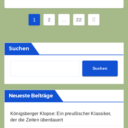
Seitennummerierung
1
2
…
22
der
Beiträge
Suchen
Suchen
Neueste Beiträge
Königsberger Klopse: Ein preußischer Klassiker,
der die Zeiten überdauert