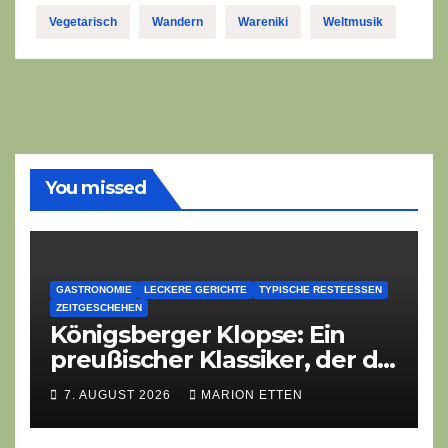
Vegetarisch
Wandern
Wareniki
Weltmusik
You missed
GASTRONOMIE
LECKERE GERICHTE
TYPISCHE RESTEESSEN
ZEITGESCHEHEN
Königsberger Klopse: Ein
preußischer Klassiker, der die
Zeiten überdauert
7. AUGUST 2026
MARION ETTEN