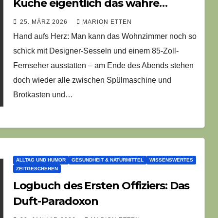
Küche eigentlich das wahre
Internet ist
25. MÄRZ 2026
MARION ETTEN
Hand aufs Herz: Man kann das Wohnzimmer noch so
schick mit Designer-Sesseln und einem 85-Zoll-
Fernseher ausstatten – am Ende des Abends stehen
doch wieder alle zwischen Spülmaschine und
Brotkasten und…
ALLTAG UND HUMOR
GESUNDHEIT & NATURMITTEL
WISSENSWERTES
ZEITGESCHEHEN
Logbuch des Ersten Offiziers: Das
Duft-Paradoxon