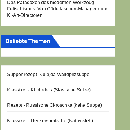
Das Paradoxon des modernen Werkzeug-
Fetischismus: Von Gürteltaschen-Managern und
KI-Art-Directoren
Beliebte Themen
Suppenrezept -
Kulajda Waildpilzsuppe
Klassiker - Kholodets (Slavische Sülze)
Rezept - Russische Okroschka (kalte Suppe)
Klassiker - Henkerspeitsche (Katův šleh)