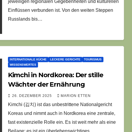
jeweiligen regionalen Gegebenheiten und kulturellen
Einflüssen verbunden ist. Von den weiten Steppen
Russlands bis…
INTERNATIONALE KÜCHE
LECKERE GERICHTE
TOURISMUS
WISSENSWERTES
Kimchi in Nordkorea: Der stille
Wächter der Ernährung
26. DEZEMBER 2025
MARION ETTEN
Kimchi (김치) ist das unbestrittene Nationalgericht
Koreas und nimmt auch in Nordkorea eine zentrale,
fast existenzielle Rolle ein. Es ist weit mehr als eine
Beilage; es ist ein überlebenswichtiges