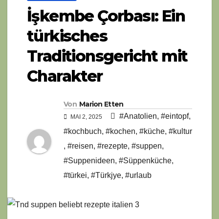
İşkembe Çorbası: Ein
türkisches
Traditionsgericht mit
Charakter
Von
Marion Etten
#Anatolien
,
#eintopf
,
MAI 2, 2025
#kochbuch
,
#kochen
,
#küche
,
#kultur
,
#reisen
,
#rezepte
,
#suppen
,
#Suppenideen
,
#Süppenküche
,
#türkei
,
#Türkjye
,
#urlaub