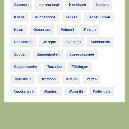
Gourmet
International
Kochbuch
Kochen
Küche
Küchentipps
Lecker
Lecker Essen
Natur
Osteuropa
Pelmeni
Reisen
Restaurant
Rezepte
Sachsen
Salonmusik
Suppen
Suppenfasten
Suppenrezepte
Suppenwoche
Tanzclub
Thüringen
Tourismus
Tradition
Urlaub
Vegan
Vegetarisch
Wandern
Wareniki
Weltmusik