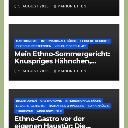
eines angekündigten
5. AUGUST 2026
MARION ETTEN
Dorffest-Debakels
GASTRONOMIE
INTERNATIONALE KÜCHE
LECKERE GERICHTE
TYPISCHE RESTEESSEN
VIELFALT DER SALATE
Mein Ethno-Sommergericht:
Knuspriges Hähnchen,
Lauch-Rührei, Salat
5. AUGUST 2026
MARION ETTEN
BIKERTOUREN
GASTRONOMIE
INTERNATIONALE KÜCHE
LECKERE GERICHTE
RADFAHREN & WANDERN
SUPPENKÜCHE
TOURISMUS
WISSENSWERTES
Ethno-Gastro vor der
eigenen Haustür: Die