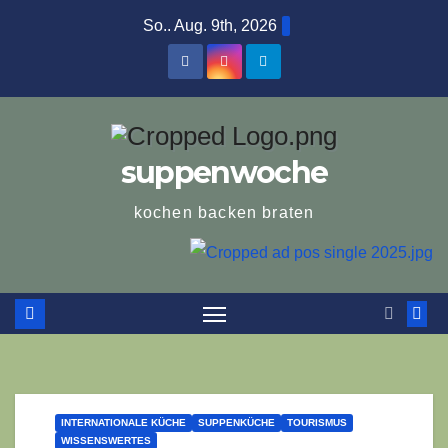
Zum
So.. Aug. 9th, 2026
Inhalt
springen
suppenwoche
kochen backen braten
INTERNATIONALE KÜCHE
SUPPENKÜCHE
TOURISMUS
WISSENSWERTES