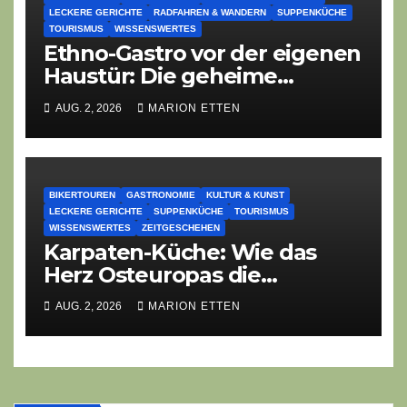
LECKERE GERICHTE
RADFAHREN & WANDERN
SUPPENKÜCHE
TOURISMUS
WISSENSWERTES
Ethno-Gastro vor der eigenen
Haustür: Die geheime
kulinarische DNA des
AUG. 2, 2026
MARION ETTEN
Gasthofs „Zur Eiche“
BIKERTOUREN
GASTRONOMIE
KULTUR & KUNST
LECKERE GERICHTE
SUPPENKÜCHE
TOURISMUS
WISSENSWERTES
ZEITGESCHEHEN
Karpaten-Küche: Wie das
Herz Osteuropas die
moderne Ethno-Gastronomie
AUG. 2, 2026
MARION ETTEN
erobert