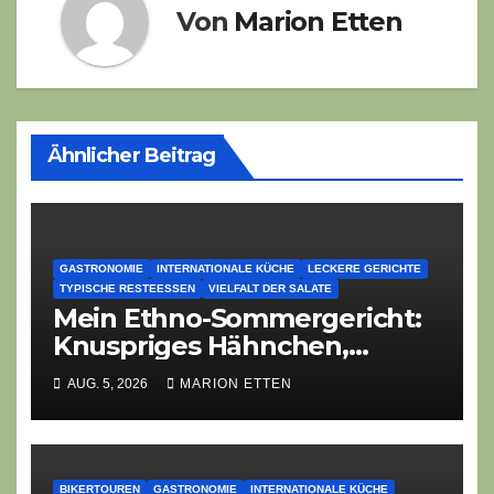
Von
Marion Etten
Ähnlicher Beitrag
GASTRONOMIE
INTERNATIONALE KÜCHE
LECKERE GERICHTE
TYPISCHE RESTEESSEN
VIELFALT DER SALATE
Mein Ethno-Sommergericht:
Knuspriges Hähnchen,
Lauch-Rührei, Salat
AUG. 5, 2026
MARION ETTEN
BIKERTOUREN
GASTRONOMIE
INTERNATIONALE KÜCHE