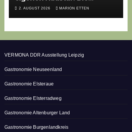
geheime kulinarische DNA
2. AUGUST 2026
MARION ETTEN
des Gasthofs „Zur Eiche“
VERMONA DDR Ausstellung Leipzig
Gastronomie Neuseenland
Gastronomie Elsteraue
Gastronomie Elsterradweg
Gastronomie Altenburger Land
Gastronomie Burgenlandkreis