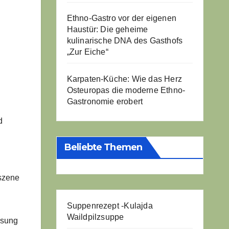
Ethno-Gastro vor der eigenen
Haustür: Die geheime
kulinarische DNA des Gasthofs
„Zur Eiche“
Karpaten-Küche: Wie das Herz
Osteuropas die moderne Ethno-
Gastronomie erobert
d
Beliebte Themen
kszene
Suppenrezept -
Kulajda
Waildpilzsuppe
ösung