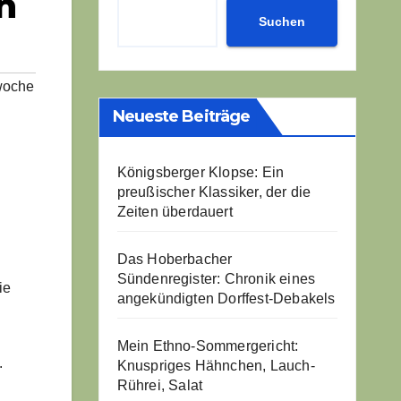
n
Suchen
woche
Neueste Beiträge
Königsberger Klopse: Ein
preußischer Klassiker, der die
Zeiten überdauert
Das Hoberbacher
Sündenregister: Chronik eines
ie
angekündigten Dorffest-Debakels
Mein Ethno-Sommergericht:
.
Knuspriges Hähnchen, Lauch-
Rührei, Salat