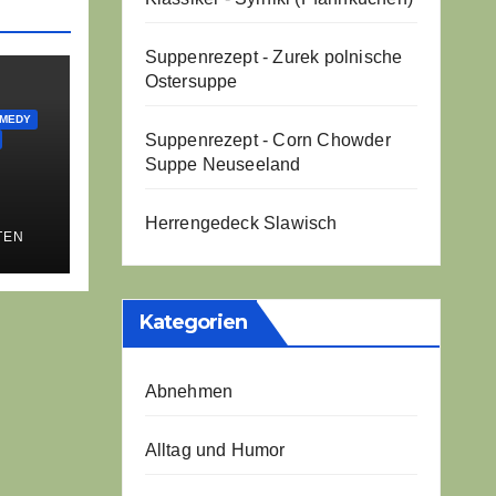
Suppenrezept - Zurek polnische
Ostersuppe
OMEDY
Suppenrezept - Corn Chowder
Suppe Neuseeland
e:
Herrengedeck Slawisch
TEN
ch
be
Kategorien
Abnehmen
Alltag und Humor