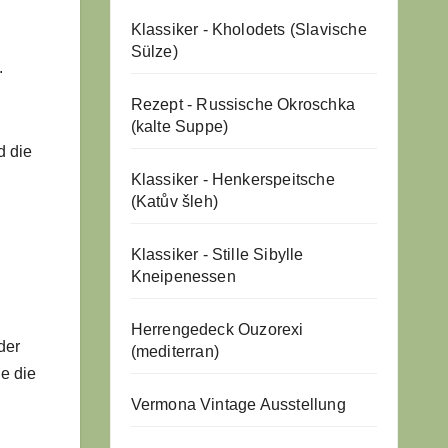
Klassiker - Kholodets (Slavische
Sülze)
.
Rezept - Russische Okroschka
(kalte Suppe)
d die
Klassiker - Henkerspeitsche
(Katův šleh)
Klassiker - Stille Sibylle
Kneipenessen
Herrengedeck Ouzorexi
der
(mediterran)
ie die
Vermona Vintage Ausstellung