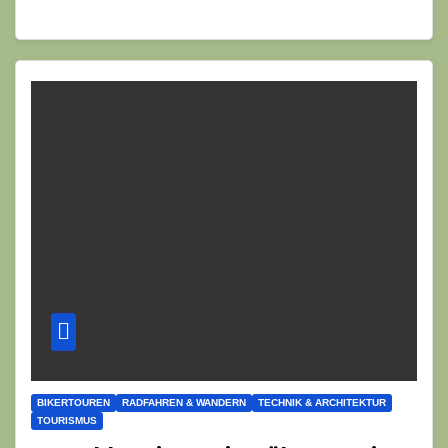
BIKERTOUREN
RADFAHREN & WANDERN
TECHNIK & ARCHITEKTUR
TOURISMUS