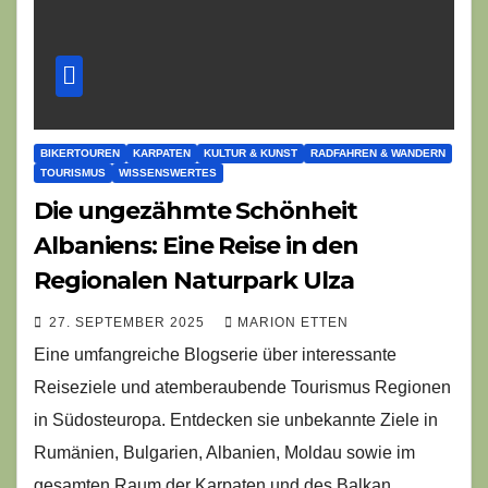
BIKERTOUREN
KARPATEN
KULTUR & KUNST
RADFAHREN & WANDERN
TOURISMUS
WISSENSWERTES
Die ungezähmte Schönheit
Albaniens: Eine Reise in den
Regionalen Naturpark Ulza
27. SEPTEMBER 2025
MARION ETTEN
Eine umfangreiche Blogserie über interessante
Reiseziele und atemberaubende Tourismus Regionen
in Südosteuropa. Entdecken sie unbekannte Ziele in
Rumänien, Bulgarien, Albanien, Moldau sowie im
gesamten Raum der Karpaten und des Balkan.…