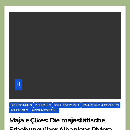
BIKERTOUREN
KARPATEN
KULTUR & KUNST
RADFAHREN & WANDERN
TOURISMUS
WISSENSWERTES
Maja e Çikës: Die majestätische
Erhebung über Albaniens Riviera