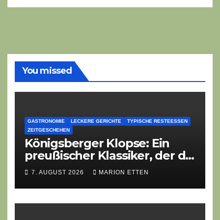
You missed
GASTRONOMIE
LECKERE GERICHTE
TYPISCHE RESTEESSEN
ZEITGESCHEHEN
Königsberger Klopse: Ein
preußischer Klassiker, der die
Zeiten überdauert
7. AUGUST 2026
MARION ETTEN