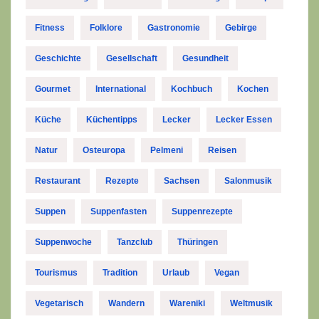
Fitness
Folklore
Gastronomie
Gebirge
Geschichte
Gesellschaft
Gesundheit
Gourmet
International
Kochbuch
Kochen
Küche
Küchentipps
Lecker
Lecker Essen
Natur
Osteuropa
Pelmeni
Reisen
Restaurant
Rezepte
Sachsen
Salonmusik
Suppen
Suppenfasten
Suppenrezepte
Suppenwoche
Tanzclub
Thüringen
Tourismus
Tradition
Urlaub
Vegan
Vegetarisch
Wandern
Wareniki
Weltmusik