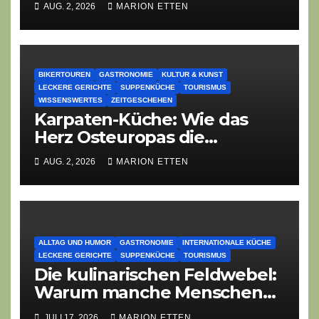
AUG. 2, 2026
MARION ETTEN
Gasthofs „Zur Eiche“
BIKERTOUREN
GASTRONOMIE
KULTUR & KUNST
LECKERE GERICHTE
SUPPENKÜCHE
TOURISMUS
WISSENSWERTES
ZEITGESCHEHEN
Karpaten-Küche: Wie das
Herz Osteuropas die
moderne Ethno-Gastronomie
AUG. 2, 2026
MARION ETTEN
erobert
ALLTAG UND HUMOR
GASTRONOMIE
INTERNATIONALE KÜCHE
LECKERE GERICHTE
SUPPENKÜCHE
TOURISMUS
Die kulinarischen Feldwebel:
Warum manche Menschen
kein Restaurant, sondern
JULI 17, 2026
MARION ETTEN