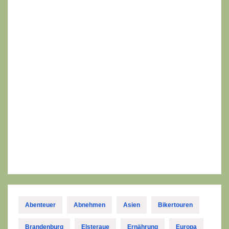
Abenteuer
Abnehmen
Asien
Bikertouren
Brandenburg
Elsteraue
Ernährung
Europa