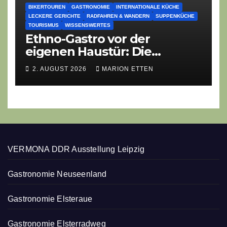
BIKERTOUREN
GASTRONOMIE
INTERNATIONALE KÜCHE
LECKERE GERICHTE
RADFAHREN & WANDERN
SUPPENKÜCHE
TOURISMUS
WISSENSWERTES
Ethno-Gastro vor der
eigenen Haustür: Die
geheime kulinarische DNA
2. AUGUST 2026
MARION ETTEN
des Gasthofs „Zur Eiche“
VERMONA DDR Ausstellung Leipzig
Gastronomie Neuseenland
Gastronomie Elsteraue
Gastronomie Elsterradweg