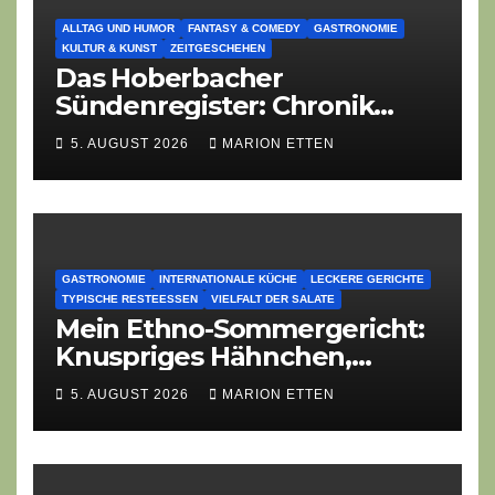
ALLTAG UND HUMOR
FANTASY & COMEDY
GASTRONOMIE
KULTUR & KUNST
ZEITGESCHEHEN
Das Hoberbacher
Sündenregister: Chronik
eines angekündigten
5. AUGUST 2026
MARION ETTEN
Dorffest-Debakels
GASTRONOMIE
INTERNATIONALE KÜCHE
LECKERE GERICHTE
TYPISCHE RESTEESSEN
VIELFALT DER SALATE
Mein Ethno-Sommergericht:
Knuspriges Hähnchen,
Lauch-Rührei, Salat
5. AUGUST 2026
MARION ETTEN