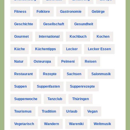
Fitness
Folklore
Gastronomie
Gebirge
Geschichte
Gesellschaft
Gesundheit
Gourmet
International
Kochbuch
Kochen
Küche
Küchentipps
Lecker
Lecker Essen
Natur
Osteuropa
Pelmeni
Reisen
Restaurant
Rezepte
Sachsen
Salonmusik
Suppen
Suppenfasten
Suppenrezepte
Suppenwoche
Tanzclub
Thüringen
Tourismus
Tradition
Urlaub
Vegan
Vegetarisch
Wandern
Wareniki
Weltmusik