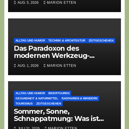
AUG. 5, 2026
MARION ETTEN
Dorffest-Debakels
ALLTAG UND HUMOR
TECHNIK & ARCHITEKTUR
ZEITGESCHEHEN
Das Paradoxon des
modernen Werkzeug-
Fetischismus: Von
AUG. 1, 2026
MARION ETTEN
Gürteltaschen-Managern und
KI-Art-Directoren
ALLTAG UND HUMOR
BIKERTOUREN
GESUNDHEIT & NATURMITTEL
RADFAHREN & WANDERN
TOURISMUS
ZEITGESCHEHEN
Sommer, Sonne,
Schnappatmung: Was ist
deine Lieblingsangst diesen
JULI 31, 2026
MARION ETTEN