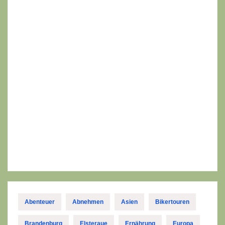
Abenteuer
Abnehmen
Asien
Bikertouren
Brandenburg
Elsteraue
Ernährung
Europa