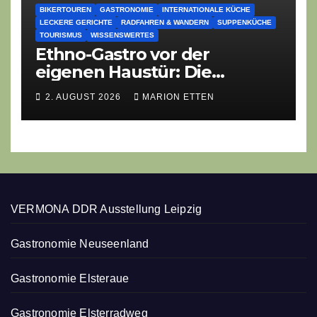
BIKERTOUREN
GASTRONOMIE
INTERNATIONALE KÜCHE
LECKERE GERICHTE
RADFAHREN & WANDERN
SUPPENKÜCHE
TOURISMUS
WISSENSWERTES
Ethno-Gastro vor der
eigenen Haustür: Die
geheime kulinarische DNA
2. AUGUST 2026
MARION ETTEN
des Gasthofs „Zur Eiche“
VERMONA DDR Ausstellung Leipzig
Gastronomie Neuseenland
Gastronomie Elsteraue
Gastronomie Elsterradweg