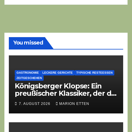
You missed
GASTRONOMIE
LECKERE GERICHTE
TYPISCHE RESTEESSEN
ZEITGESCHEHEN
Königsberger Klopse: Ein
preußischer Klassiker, der die
Zeiten überdauert
7. AUGUST 2026
MARION ETTEN