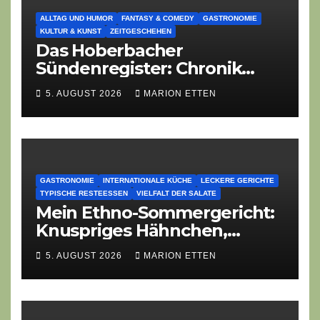
ALLTAG UND HUMOR
FANTASY & COMEDY
GASTRONOMIE
KULTUR & KUNST
ZEITGESCHEHEN
Das Hoberbacher
Sündenregister: Chronik
eines angekündigten
5. AUGUST 2026
MARION ETTEN
Dorffest-Debakels
GASTRONOMIE
INTERNATIONALE KÜCHE
LECKERE GERICHTE
TYPISCHE RESTEESSEN
VIELFALT DER SALATE
Mein Ethno-Sommergericht:
Knuspriges Hähnchen,
Lauch-Rührei, Salat
5. AUGUST 2026
MARION ETTEN