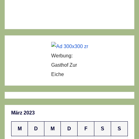
Werbung:
Gasthof Zur
Eiche
März 2023
M
D
M
D
F
S
S