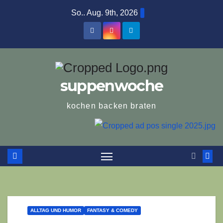
Zum
So.. Aug. 9th, 2026
Inhalt
springen
suppenwoche
kochen backen braten
ALLTAG UND HUMOR
FANTASY & COMEDY