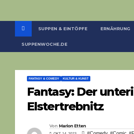
SUPPEN & EINTÖPFE
ERNÄHRUNG
SUPPENWOCHE.DE
FANTASY & COMEDY
KULTUR & KUNST
Fantasy: Der unter
Elstertrebnitz
Von
Marion Etten
#Comedy
,
#Comic
,
#F
OKT. 14, 2023