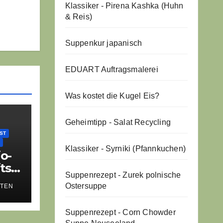
Klassiker - Pirena Kashka (Huhn
& Reis)
Suppenkur japanisch
EDUART Auftragsmalerei
Was kostet die Kugel Eis?
Geheimtipp - Salat Recycling
ST
Klassiker - Syrniki (Pfannkuchen)
o-
ts,
Suppenrezept - Zurek polnische
er
Ostersuppe
TTEN
Suppenrezept - Corn Chowder