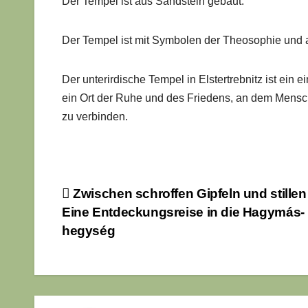
Der Tempel ist aus Sandstein gebaut.
Der Tempel ist mit Symbolen der Theosophie und a
Der unterirdische Tempel in Elstertrebnitz ist ein ei
ein Ort der Ruhe und des Friedens, an dem Mens
zu verbinden.
Beitragsnavigation
Zwischen schroffen Gipfeln und stillen
Eine Entdeckungsreise in die Hagymás-
hegység