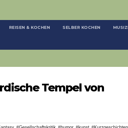
REISEN & KOCHEN
SELBER KOCHEN
MUSIZ
irdische Tempel von
antasy
,
#Gesellschaftskritik
,
#humor
,
#kunst
,
#Kurzgeschichten