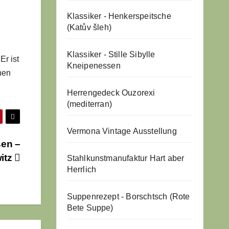
Klassiker - Henkerspeitsche
(Katův šleh)
Klassiker - Stille Sibylle
Er ist
Kneipenessen
hen
Herrengedeck Ouzorexi
(mediterran)
Vermona Vintage Ausstellung
sen –
witz
Stahlkunstmanufaktur Hart aber
Herrlich
Suppenrezept - Borschtsch (Rote
Bete Suppe)