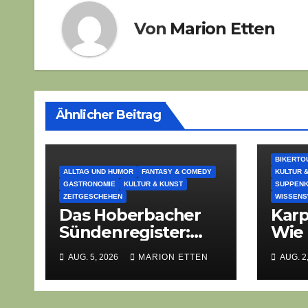
Von
Marion Etten
Ähnlicher Beitrag
BIKERTO
ALLTAG UND HUMOR
FANTASY & COMEDY
KULTUR 
GASTRONOMIE
KULTUR & KUNST
SUPPEN
ZEITGESCHEHEN
WISSEN
Das Hoberbacher
Karp
Sündenregister:
Wie 
Chronik eines
Oste
AUG. 5, 2026
MARION ETTEN
AUG. 2
angekündigten
mod
Dorffest-Debakels
Gas
erob