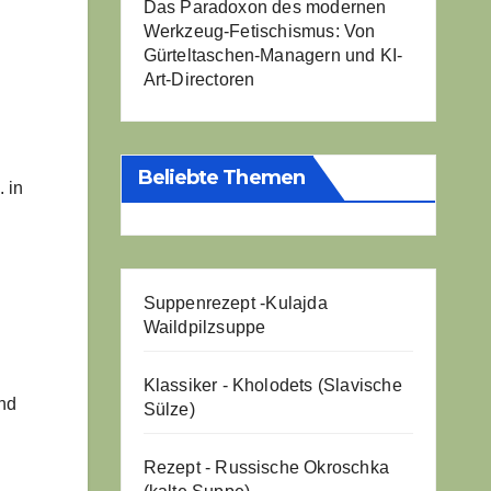
Das Paradoxon des modernen
Werkzeug-Fetischismus: Von
Gürteltaschen-Managern und KI-
Art-Directoren
Beliebte Themen
 in
Suppenrezept -
Kulajda
Waildpilzsuppe
Klassiker - Kholodets (Slavische
nd
Sülze)
Rezept - Russische Okroschka