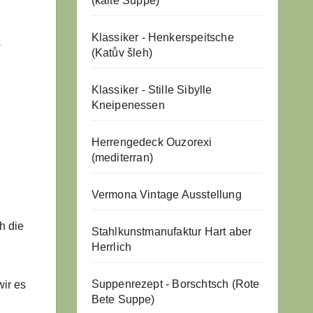
(kalte Suppe)
Klassiker - Henkerspeitsche
s
(Katův šleh)
Klassiker - Stille Sibylle
Kneipenessen
Herrengedeck Ouzorexi
(mediterran)
Vermona Vintage Ausstellung
h die
Stahlkunstmanufaktur Hart aber
Herrlich
Suppenrezept - Borschtsch (Rote
wir es
Bete Suppe)