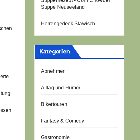
Suppenrezept - Corn Chowder
i
Suppe Neuseeland
Herrengedeck Slawisch
schen
Kategorien
Abnehmen
erte
Alltag und Humor
utung
Bikertouren
essen
Fantasy & Comedy
Gastronomie