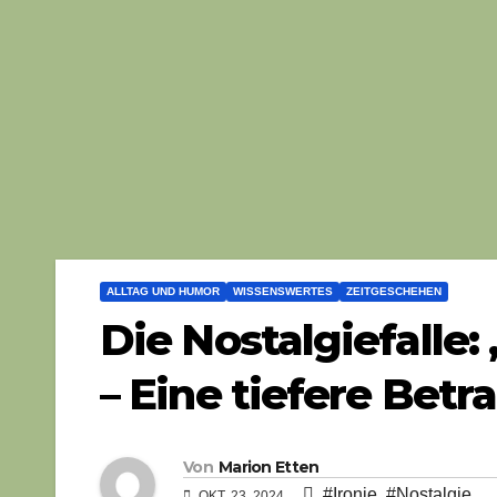
ALLTAG UND HUMOR
WISSENSWERTES
ZEITGESCHEHEN
Die Nostalgiefalle:
– Eine tiefere Bet
Von
Marion Etten
#Ironie
,
#Nostalgie
OKT. 23, 2024