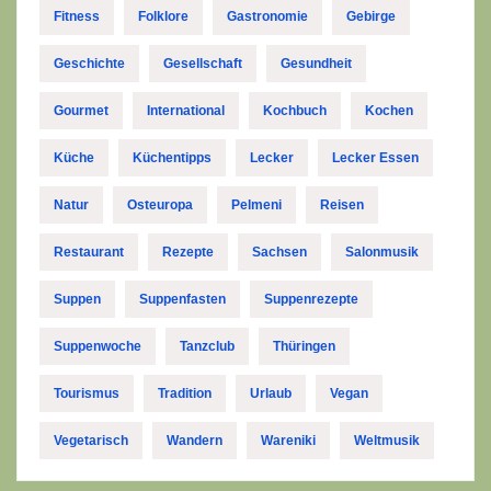
Fitness
Folklore
Gastronomie
Gebirge
Geschichte
Gesellschaft
Gesundheit
Gourmet
International
Kochbuch
Kochen
Küche
Küchentipps
Lecker
Lecker Essen
Natur
Osteuropa
Pelmeni
Reisen
Restaurant
Rezepte
Sachsen
Salonmusik
Suppen
Suppenfasten
Suppenrezepte
Suppenwoche
Tanzclub
Thüringen
Tourismus
Tradition
Urlaub
Vegan
Vegetarisch
Wandern
Wareniki
Weltmusik