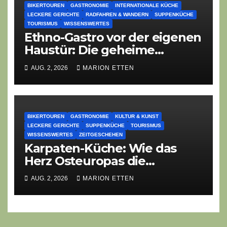
BIKERTOUREN
GASTRONOMIE
INTERNATIONALE KÜCHE
LECKERE GERICHTE
RADFAHREN & WANDERN
SUPPENKÜCHE
TOURISMUS
WISSENSWERTES
Ethno-Gastro vor der eigenen
Haustür: Die geheime
kulinarische DNA des
AUG. 2, 2026
MARION ETTEN
Gasthofs „Zur Eiche“
BIKERTOUREN
GASTRONOMIE
KULTUR & KUNST
LECKERE GERICHTE
SUPPENKÜCHE
TOURISMUS
WISSENSWERTES
ZEITGESCHEHEN
Karpaten-Küche: Wie das
Herz Osteuropas die
moderne Ethno-Gastronomie
AUG. 2, 2026
MARION ETTEN
erobert