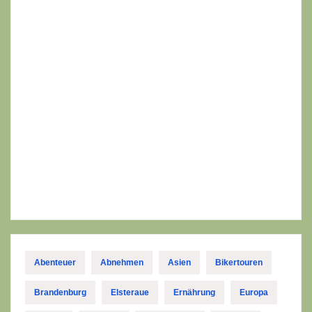
Abenteuer
Abnehmen
Asien
Bikertouren
Brandenburg
Elsteraue
Ernährung
Europa