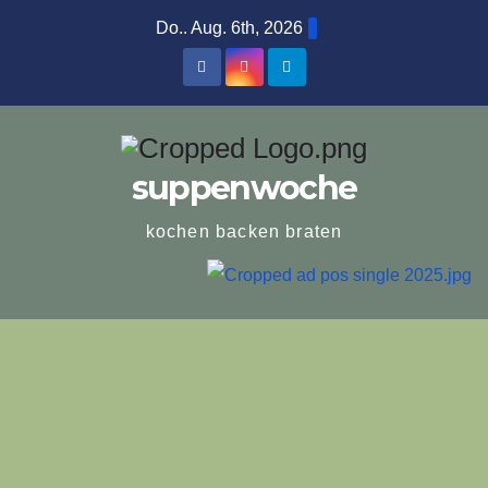
Zum
Do.. Aug. 6th, 2026
Inhalt
springen
suppenwoche
kochen backen braten