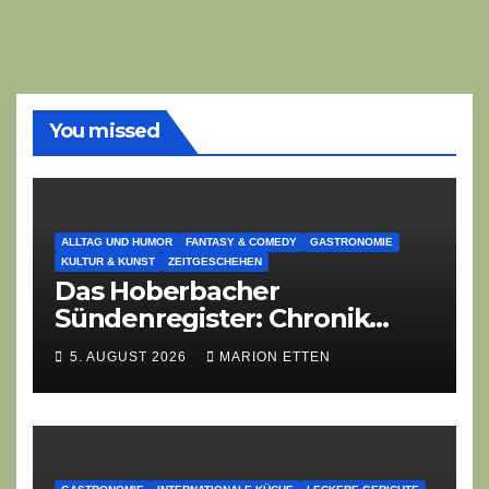
You missed
ALLTAG UND HUMOR
FANTASY & COMEDY
GASTRONOMIE
KULTUR & KUNST
ZEITGESCHEHEN
Das Hoberbacher
Sündenregister: Chronik
eines angekündigten
5. AUGUST 2026
MARION ETTEN
Dorffest-Debakels