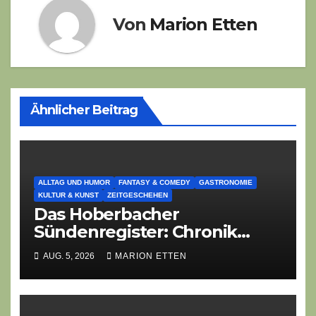
Von
Marion Etten
Ähnlicher Beitrag
ALLTAG UND HUMOR
FANTASY & COMEDY
GASTRONOMIE
KULTUR & KUNST
ZEITGESCHEHEN
Das Hoberbacher
Sündenregister: Chronik
eines angekündigten
AUG. 5, 2026
MARION ETTEN
Dorffest-Debakels