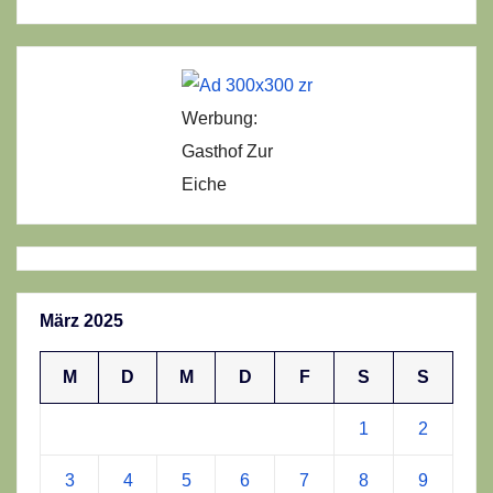
Werbung:
Gasthof Zur
Eiche
März 2025
M
D
M
D
F
S
S
1
2
3
4
5
6
7
8
9