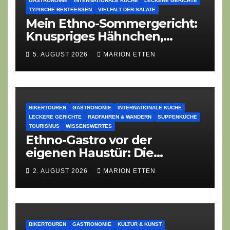
GASTRONOMIE
INTERNATIONALE KÜCHE
LECKERE GERICHTE
TYPISCHE RESTEESSEN
VIELFALT DER SALATE
Mein Ethno-Sommergericht:
Knuspriges Hähnchen,
Lauch-Rührei, Salat
5. AUGUST 2026
MARION ETTEN
BIKERTOUREN
GASTRONOMIE
INTERNATIONALE KÜCHE
LECKERE GERICHTE
RADFAHREN & WANDERN
SUPPENKÜCHE
TOURISMUS
WISSENSWERTES
Ethno-Gastro vor der
eigenen Haustür: Die
geheime kulinarische DNA
2. AUGUST 2026
MARION ETTEN
des Gasthofs „Zur Eiche“
BIKERTOUREN
GASTRONOMIE
KULTUR & KUNST