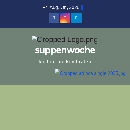
Zum
Fr.. Aug. 7th, 2026
Inhalt
springen
suppenwoche
kochen backen braten