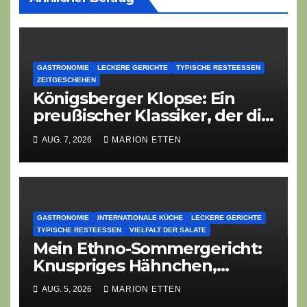
GASTRONOMIE
LECKERE GERICHTE
TYPISCHE RESTEESSEN
ZEITGESCHEHEN
Königsberger Klopse: Ein
preußischer Klassiker, der die
Zeiten überdauert
AUG. 7, 2026
MARION ETTEN
GASTRONOMIE
INTERNATIONALE KÜCHE
LECKERE GERICHTE
TYPISCHE RESTEESSEN
VIELFALT DER SALATE
Mein Ethno-Sommergericht:
Knuspriges Hähnchen,
Lauch-Rührei, Salat
AUG. 5, 2026
MARION ETTEN