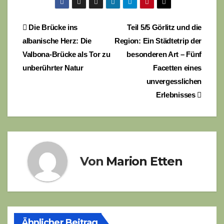
Beitragsnavigation
Die Brücke ins
Teil 5/5 Görlitz und die
albanische Herz: Die
Region: Ein Städtetrip der
Valbona-Brücke als Tor zu
besonderen Art – Fünf
unberührter Natur
Facetten eines
unvergesslichen
Erlebnisses
Von
Marion Etten
Ähnlicher Beitrag