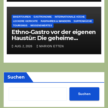
BIKERTOUREN
GASTRONOMIE
INTERNATIONALE KÜCHE
LECKERE GERICHTE
RADFAHREN & WANDERN
SUPPENKÜCHE
TOURISMUS
WISSENSWERTES
Ethno-Gastro vor der eigenen
Haustür: Die geheime
kulinarische DNA des
AUG. 2, 2026
MARION ETTEN
Gasthofs „Zur Eiche“
Suchen
Suchen