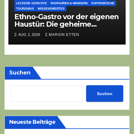
LECKERE GERICHTE
RADFAHREN & WANDERN
SUPPENKÜCHE
TOURISMUS
WISSENSWERTES
Ethno-Gastro vor der eigenen
Haustür: Die geheime
kulinarische DNA des
AUG. 2, 2026
MARION ETTEN
Gasthofs „Zur Eiche“
Suchen
Suchen
Neueste Beiträge