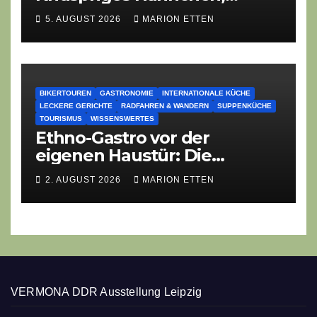
Lauch-Rührei, Salat
5. AUGUST 2026
MARION ETTEN
BIKERTOUREN
GASTRONOMIE
INTERNATIONALE KÜCHE
LECKERE GERICHTE
RADFAHREN & WANDERN
SUPPENKÜCHE
TOURISMUS
WISSENSWERTES
Ethno-Gastro vor der
eigenen Haustür: Die
geheime kulinarische DNA
2. AUGUST 2026
MARION ETTEN
des Gasthofs „Zur Eiche“
VERMONA DDR Ausstellung Leipzig