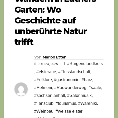
Garten: Wo
Geschichte auf
unberührte Natur
trifft
Von
Marion Etten
#Burgendlandkreis
JULI 24, 2025
,
#elsteraue
,
#Flusslandschaft
,
#Folklore
,
#gastronomie
,
#harz
,
#Pelmeni
,
#Radwanderweg
,
#saale
,
#sachsen anhalt
,
#Salonmusik
,
#Tanzclub
,
#tourismus
,
#Wareniki
,
#Weinbau
,
#weisse elster
,