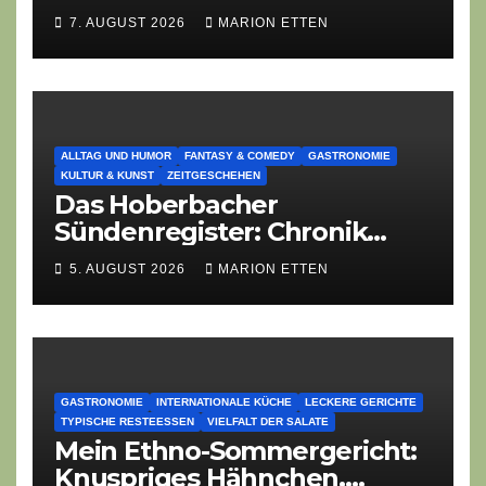
Zeiten überdauert
7. AUGUST 2026
MARION ETTEN
ALLTAG UND HUMOR
FANTASY & COMEDY
GASTRONOMIE
KULTUR & KUNST
ZEITGESCHEHEN
Das Hoberbacher
Sündenregister: Chronik
eines angekündigten
5. AUGUST 2026
MARION ETTEN
Dorffest-Debakels
GASTRONOMIE
INTERNATIONALE KÜCHE
LECKERE GERICHTE
TYPISCHE RESTEESSEN
VIELFALT DER SALATE
Mein Ethno-Sommergericht:
Knuspriges Hähnchen,