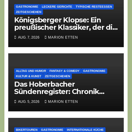
GASTRONOMIE
LECKERE GERICHTE
TYPISCHE RESTEESSEN
ZEITGESCHEHEN
Königsberger Klopse: Ein
preußischer Klassiker, der die
Zeiten überdauert
AUG. 7, 2026
MARION ETTEN
ALLTAG UND HUMOR
FANTASY & COMEDY
GASTRONOMIE
KULTUR & KUNST
ZEITGESCHEHEN
Das Hoberbacher
Sündenregister: Chronik
eines angekündigten
AUG. 5, 2026
MARION ETTEN
Dorffest-Debakels
BIKERTOUREN
GASTRONOMIE
INTERNATIONALE KÜCHE