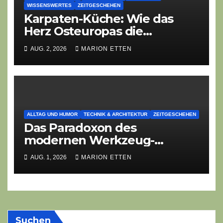
WISSENSWERTES
ZEITGESCHEHEN
Karpaten-Küche: Wie das
Herz Osteuropas die
moderne Ethno-Gastronomie
AUG. 2, 2026
MARION ETTEN
erobert
ALLTAG UND HUMOR
TECHNIK & ARCHITEKTUR
ZEITGESCHEHEN
Das Paradoxon des
modernen Werkzeug-
Fetischismus: Von
AUG. 1, 2026
MARION ETTEN
Gürteltaschen-Managern und
KI-Art-Directoren
Suchen