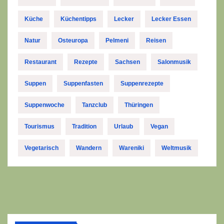
Küche
Küchentipps
Lecker
Lecker Essen
Natur
Osteuropa
Pelmeni
Reisen
Restaurant
Rezepte
Sachsen
Salonmusik
Suppen
Suppenfasten
Suppenrezepte
Suppenwoche
Tanzclub
Thüringen
Tourismus
Tradition
Urlaub
Vegan
Vegetarisch
Wandern
Wareniki
Weltmusik