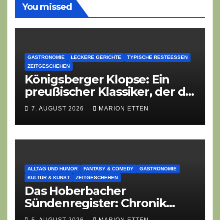
You missed
GASTRONOMIE
LECKERE GERICHTE
TYPISCHE RESTEESSEN
ZEITGESCHEHEN
Königsberger Klopse: Ein
preußischer Klassiker, der die
Zeiten überdauert
7. AUGUST 2026
MARION ETTEN
ALLTAG UND HUMOR
FANTASY & COMEDY
GASTRONOMIE
KULTUR & KUNST
ZEITGESCHEHEN
Das Hoberbacher
Sündenregister: Chronik
eines angekündigten