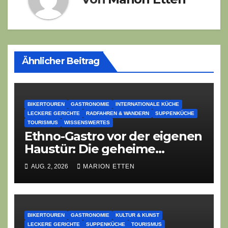
Ähnlicher Beitrag
BIKERTOUREN
GASTRONOMIE
INTERNATIONALE KÜCHE
LECKERE GERICHTE
RADFAHREN & WANDERN
SUPPENKÜCHE
TOURISMUS
WISSENSWERTES
Ethno-Gastro vor der eigenen
Haustür: Die geheime
kulinarische DNA des
AUG. 2, 2026
MARION ETTEN
Gasthofs „Zur Eiche“
BIKERTOUREN
GASTRONOMIE
KULTUR & KUNST
LECKERE GERICHTE
SUPPENKÜCHE
TOURISMUS