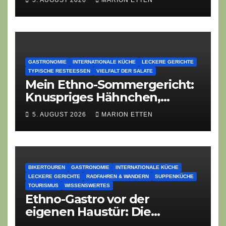
5. AUGUST 2026
MARION ETTEN
Dorffest-Debakels
GASTRONOMIE
INTERNATIONALE KÜCHE
LECKERE GERICHTE
TYPISCHE RESTEESSEN
VIELFALT DER SALATE
Mein Ethno-Sommergericht:
Knuspriges Hähnchen,
Lauch-Rührei, Salat
5. AUGUST 2026
MARION ETTEN
BIKERTOUREN
GASTRONOMIE
INTERNATIONALE KÜCHE
LECKERE GERICHTE
RADFAHREN & WANDERN
SUPPENKÜCHE
TOURISMUS
WISSENSWERTES
Ethno-Gastro vor der
eigenen Haustür: Die
geheime kulinarische DNA