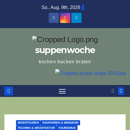
Zum
So.. Aug. 9th, 2026
Inhalt
springen
suppenwoche
kochen backen braten
BIKERTOUREN
RADFAHREN & WANDERN
TECHNIK & ARCHITEKTUR
TOURISMUS