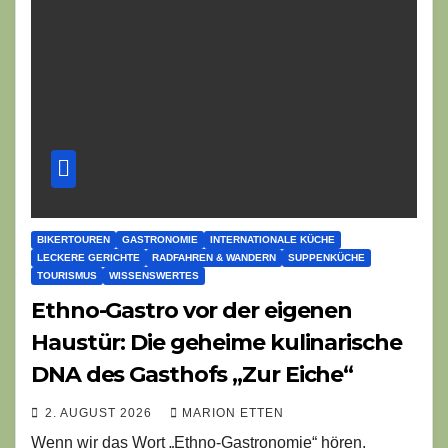
BIKERTOUREN
GASTRONOMIE
INTERNATIONALE KÜCHE
LECKERE GERICHTE
RADFAHREN & WANDERN
SUPPENKÜCHE
TOURISMUS
WISSENSWERTES
Ethno-Gastro vor der eigenen
Haustür: Die geheime kulinarische
DNA des Gasthofs „Zur Eiche“
2. AUGUST 2026
MARION ETTEN
Wenn wir das Wort „Ethno-Gastronomie“ hören,