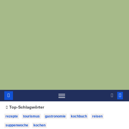
Top-Schlagwörter
rezepte
tourismus
gastronomie
kochbuch
reisen
suppenwoche
kochen