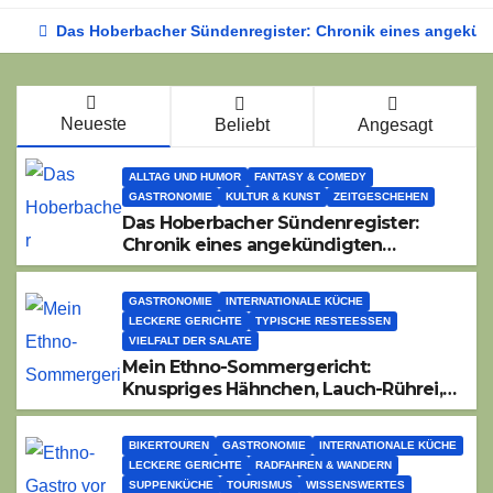
Das Hoberbacher Sündenregister: Chronik eines angekünd
Neueste
Beliebt
Angesagt
ALLTAG UND HUMOR
FANTASY & COMEDY
GASTRONOMIE
KULTUR & KUNST
ZEITGESCHEHEN
Das Hoberbacher Sündenregister:
Chronik eines angekündigten
Dorffest-Debakels
GASTRONOMIE
INTERNATIONALE KÜCHE
LECKERE GERICHTE
TYPISCHE RESTEESSEN
VIELFALT DER SALATE
Mein Ethno-Sommergericht:
Knuspriges Hähnchen, Lauch-Rührei,
Salat
BIKERTOUREN
GASTRONOMIE
INTERNATIONALE KÜCHE
LECKERE GERICHTE
RADFAHREN & WANDERN
SUPPENKÜCHE
TOURISMUS
WISSENSWERTES