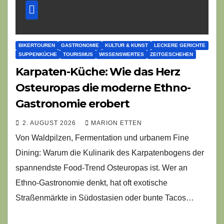
BIKERTOUREN
GASTRONOMIE
KULTUR & KUNST
LECKERE GERICHTE
SUPPENKÜCHE
TOURISMUS
WISSENSWERTES
ZEITGESCHEHEN
Karpaten-Küche: Wie das Herz
Osteuropas die moderne Ethno-
Gastronomie erobert
2. AUGUST 2026
MARION ETTEN
Von Waldpilzen, Fermentation und urbanem Fine
Dining: Warum die Kulinarik des Karpatenbogens der
spannendste Food-Trend Osteuropas ist. Wer an
Ethno-Gastronomie denkt, hat oft exotische
Straßenmärkte in Südostasien oder bunte Tacos…