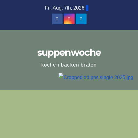
Zum
Fr.. Aug. 7th, 2026
Inhalt
springen
suppenwoche
kochen backen braten