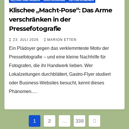
ALLTAG UND HUMOR
GASTRONOMIE
ZEITGESCHEHEN
Klischee „Macht-Pose“: Das Arme
verschränken in der
Pressefotografie
23. JULI 2026
MARION ETTEN
Ein Plädoyer gegen das verklemmteste Motiv der
Pressefotografie – und eine kleine Nachhilfe für
Fotografen, die ihr Handwerk lieben. Wer
Lokalzeitungen durchblättert, Gastro-Flyer studiert
oder Business-Websites besucht, kennt dieses
Phänomen.…
Seitennummerierung
1
2
…
338