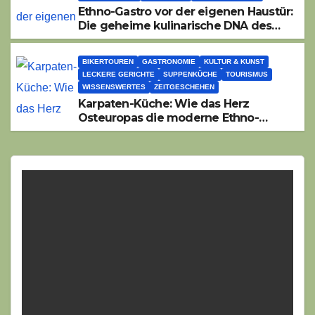
Ethno-Gastro vor der eigenen Haustür:
Die geheime kulinarische DNA des
Gasthofs „Zur Eiche“
BIKERTOUREN
GASTRONOMIE
KULTUR & KUNST
LECKERE GERICHTE
SUPPENKÜCHE
TOURISMUS
WISSENSWERTES
ZEITGESCHEHEN
Karpaten-Küche: Wie das Herz
Osteuropas die moderne Ethno-
Gastronomie erobert