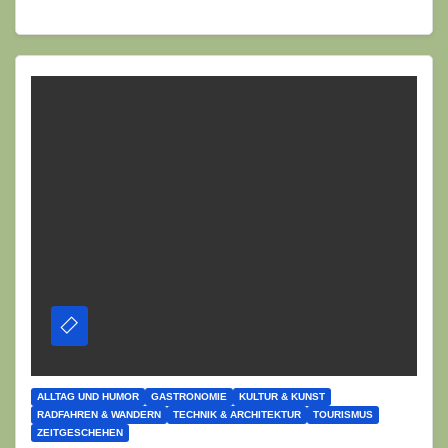
ALLTAG UND HUMOR
GASTRONOMIE
KULTUR & KUNST
RADFAHREN & WANDERN
TECHNIK & ARCHITEKTUR
TOURISMUS
ZEITGESCHEHEN