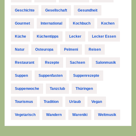
Geschichte
Gesellschaft
Gesundheit
Gourmet
International
Kochbuch
Kochen
Küche
Küchentipps
Lecker
Lecker Essen
Natur
Osteuropa
Pelmeni
Reisen
Restaurant
Rezepte
Sachsen
Salonmusik
Suppen
Suppenfasten
Suppenrezepte
Suppenwoche
Tanzclub
Thüringen
Tourismus
Tradition
Urlaub
Vegan
Vegetarisch
Wandern
Wareniki
Weltmusik