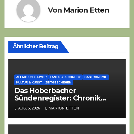
Von
Marion Etten
Ähnlicher Beitrag
ALLTAG UND HUMOR
FANTASY & COMEDY
GASTRONOMIE
KULTUR & KUNST
ZEITGESCHEHEN
Das Hoberbacher
Sündenregister: Chronik
eines angekündigten
AUG. 5, 2026
MARION ETTEN
Dorffest-Debakels