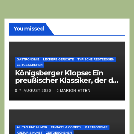
You missed
GASTRONOMIE
LECKERE GERICHTE
TYPISCHE RESTEESSEN
ZEITGESCHEHEN
Königsberger Klopse: Ein
preußischer Klassiker, der die
Zeiten überdauert
7. AUGUST 2026
MARION ETTEN
ALLTAG UND HUMOR
FANTASY & COMEDY
GASTRONOMIE
KULTUR & KUNST
ZEITGESCHEHEN