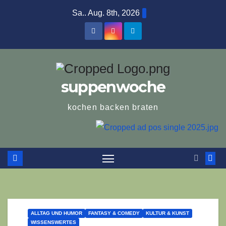
Zum
Sa.. Aug. 8th, 2026
Inhalt
springen
suppenwoche
kochen backen braten
ALLTAG UND HUMOR
FANTASY & COMEDY
KULTUR & KUNST
WISSENSWERTES