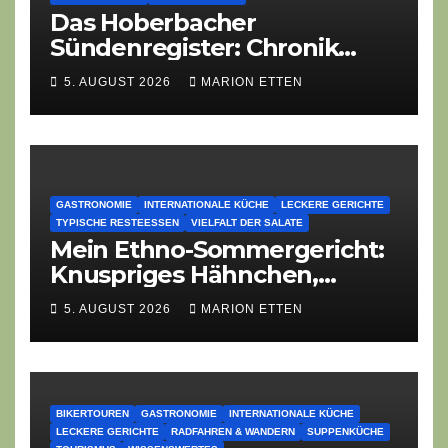
Das Hoberbacher
Sündenregister: Chronik
eines angekündigten
5. AUGUST 2026
MARION ETTEN
Dorffest-Debakels
GASTRONOMIE
INTERNATIONALE KÜCHE
LECKERE GERICHTE
TYPISCHE RESTEESSEN
VIELFALT DER SALATE
Mein Ethno-Sommergericht:
Knuspriges Hähnchen,
Lauch-Rührei, Salat
5. AUGUST 2026
MARION ETTEN
BIKERTOUREN
GASTRONOMIE
INTERNATIONALE KÜCHE
LECKERE GERICHTE
RADFAHREN & WANDERN
SUPPENKÜCHE