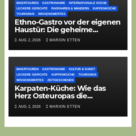
BIKERTOUREN
GASTRONOMIE
INTERNATIONALE KÜCHE
LECKERE GERICHTE
RADFAHREN & WANDERN
SUPPENKÜCHE
TOURISMUS
WISSENSWERTES
Ethno-Gastro vor der eigenen
Haustür: Die geheime
kulinarische DNA des
AUG. 2, 2026
MARION ETTEN
Gasthofs „Zur Eiche“
BIKERTOUREN
GASTRONOMIE
KULTUR & KUNST
LECKERE GERICHTE
SUPPENKÜCHE
TOURISMUS
WISSENSWERTES
ZEITGESCHEHEN
Karpaten-Küche: Wie das
Herz Osteuropas die
moderne Ethno-Gastronomie
AUG. 2, 2026
MARION ETTEN
erobert