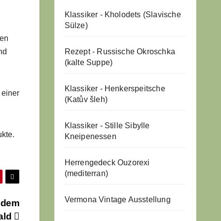
Klassiker - Kholodets (Slavische
Sülze)
ten
Rezept - Russische Okroschka
nd
(kalte Suppe)
Klassiker - Henkerspeitsche
 einer
(Katův šleh)
Klassiker - Stille Sibylle
kte.
Kneipenessen
Herrengedeck Ouzorexi
(mediterran)
Vermona Vintage Ausstellung
s dem
ald