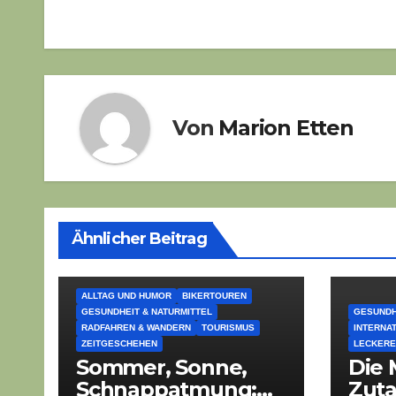
Von
Marion Etten
Ähnlicher Beitrag
ALLTAG UND HUMOR
BIKERTOUREN
GESUNDHEIT & NATURMITTEL
GESUNDH
RADFAHREN & WANDERN
TOURISMUS
INTERNA
ZEITGESCHEHEN
LECKERE
Sommer, Sonne,
Die 
Schnappatmung:
Zut