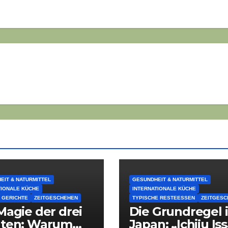
EIT & NATURMITTEL
GESUNDHEIT & NATURMITTEL
TIONALE KÜCHE
INTERNATIONALE KÜCHE
 GERICHTE
ZEITGESCHEHEN
TYPISCHE RESTEESSEN
ZEITGESC
Magie der drei
Die Grundregel 
aten: Warum
Japan: „Ichiju Iss