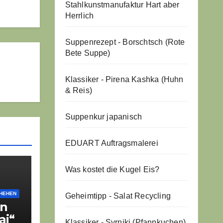
Stahlkunstmanufaktur Hart aber
Herrlich
Suppenrezept - Borschtsch (Rote
Bete Suppe)
Klassiker - Pirena Kashka (Huhn
& Reis)
Suppenkur japanisch
EDUART Auftragsmalerei
Was kostet die Kugel Eis?
HEHEN
Geheimtipp - Salat Recycling
in
ai“
Klassiker - Syrniki (Pfannkuchen)