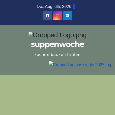
Zum
Do.. Aug. 6th, 2026
Inhalt
springen
suppenwoche
kochen backen braten