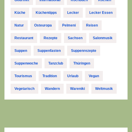
Gourmet
International
Kochbuch
Kochen
Küche
Küchentipps
Lecker
Lecker Essen
Natur
Osteuropa
Pelmeni
Reisen
Restaurant
Rezepte
Sachsen
Salonmusik
Suppen
Suppenfasten
Suppenrezepte
Suppenwoche
Tanzclub
Thüringen
Tourismus
Tradition
Urlaub
Vegan
Vegetarisch
Wandern
Wareniki
Weltmusik