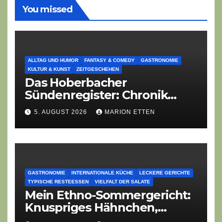
You missed
ALLTAG UND HUMOR
FANTASY & COMEDY
GASTRONOMIE
KULTUR & KUNST
ZEITGESCHEHEN
Das Hoberbacher
Sündenregister: Chronik
eines angekündigten
5. AUGUST 2026
MARION ETTEN
Dorffest-Debakels
GASTRONOMIE
INTERNATIONALE KÜCHE
LECKERE GERICHTE
TYPISCHE RESTEESSEN
VIELFALT DER SALATE
Mein Ethno-Sommergericht:
Knuspriges Hähnchen,
Lauch-Rührei, Salat