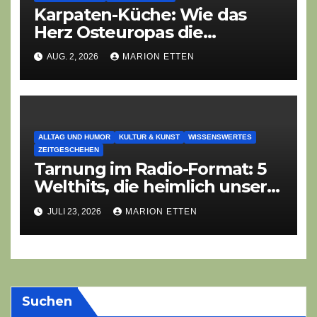
Karpaten-Küche: Wie das
Herz Osteuropas die
moderne Ethno-Gastronomie
AUG. 2, 2026
MARION ETTEN
erobert
ALLTAG UND HUMOR
KULTUR & KUNST
WISSENSWERTES
ZEITGESCHEHEN
Tarnung im Radio-Format: 5
Welthits, die heimlich unser
System demontieren
JULI 23, 2026
MARION ETTEN
Suchen