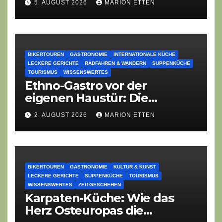
5. AUGUST 2026
MARION ETTEN
BIKERTOUREN
GASTRONOMIE
INTERNATIONALE KÜCHE
LECKERE GERICHTE
RADFAHREN & WANDERN
SUPPENKÜCHE
TOURISMUS
WISSENSWERTES
Ethno-Gastro vor der
eigenen Haustür: Die
geheime kulinarische DNA
2. AUGUST 2026
MARION ETTEN
des Gasthofs „Zur Eiche“
BIKERTOUREN
GASTRONOMIE
KULTUR & KUNST
LECKERE GERICHTE
SUPPENKÜCHE
TOURISMUS
WISSENSWERTES
ZEITGESCHEHEN
Karpaten-Küche: Wie das
Herz Osteuropas die