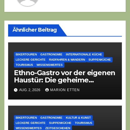
Ähnlicher Beitrag
BIKERTOUREN
GASTRONOMIE
INTERNATIONALE KÜCHE
LECKERE GERICHTE
RADFAHREN & WANDERN
SUPPENKÜCHE
TOURISMUS
WISSENSWERTES
Ethno-Gastro vor der eigenen
Haustür: Die geheime
kulinarische DNA des
AUG. 2, 2026
MARION ETTEN
Gasthofs „Zur Eiche“
BIKERTOUREN
GASTRONOMIE
KULTUR & KUNST
LECKERE GERICHTE
SUPPENKÜCHE
TOURISMUS
WISSENSWERTES
ZEITGESCHEHEN