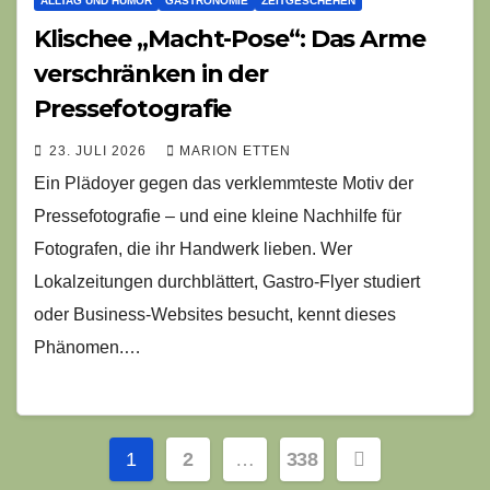
ALLTAG UND HUMOR
GASTRONOMIE
ZEITGESCHEHEN
Klischee „Macht-Pose“: Das Arme
verschränken in der
Pressefotografie
23. JULI 2026
MARION ETTEN
Ein Plädoyer gegen das verklemmteste Motiv der
Pressefotografie – und eine kleine Nachhilfe für
Fotografen, die ihr Handwerk lieben. Wer
Lokalzeitungen durchblättert, Gastro-Flyer studiert
oder Business-Websites besucht, kennt dieses
Phänomen.…
Seitennummerierung
1
2
…
338