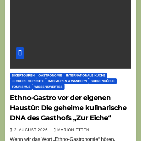
BIKERTOUREN
GASTRONOMIE
INTERNATIONALE KÜCHE
LECKERE GERICHTE
RADFAHREN & WANDERN
SUPPENKÜCHE
TOURISMUS
WISSENSWERTES
Ethno-Gastro vor der eigenen
Haustür: Die geheime kulinarische
DNA des Gasthofs „Zur Eiche“
2. AUGUST 2026
MARION ETTEN
Wenn wir das Wort „Ethno-Gastronomie“ hören,