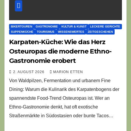
BIKERTOUREN
GASTRONOMIE
KULTUR & KUNST
LECKERE GERICHTE
SUPPENKÜCHE
TOURISMUS
WISSENSWERTES
ZEITGESCHEHEN
Karpaten-Küche: Wie das Herz
Osteuropas die moderne Ethno-
Gastronomie erobert
2. AUGUST 2026
MARION ETTEN
Von Waldpilzen, Fermentation und urbanem Fine
Dining: Warum die Kulinarik des Karpatenbogens der
spannendste Food-Trend Osteuropas ist. Wer an
Ethno-Gastronomie denkt, hat oft exotische
Straßenmärkte in Südostasien oder bunte Tacos…