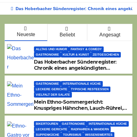
Das Hoberbacher Sündenregister: Chronik eines angekünd
Neueste
Beliebt
Angesagt
ALLTAG UND HUMOR
FANTASY & COMEDY
GASTRONOMIE
KULTUR & KUNST
ZEITGESCHEHEN
Das Hoberbacher Sündenregister:
Chronik eines angekündigten
Dorffest-Debakels
GASTRONOMIE
INTERNATIONALE KÜCHE
LECKERE GERICHTE
TYPISCHE RESTEESSEN
VIELFALT DER SALATE
Mein Ethno-Sommergericht:
Knuspriges Hähnchen, Lauch-Rührei,
Salat
BIKERTOUREN
GASTRONOMIE
INTERNATIONALE KÜCHE
LECKERE GERICHTE
RADFAHREN & WANDERN
SUPPENKÜCHE
TOURISMUS
WISSENSWERTES