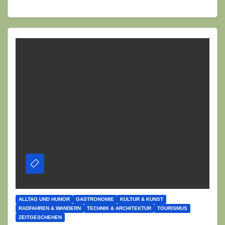
ALLTAG UND HUMOR
GASTRONOMIE
KULTUR & KUNST
RADFAHREN & WANDERN
TECHNIK & ARCHITEKTUR
TOURISMUS
ZEITGESCHEHEN