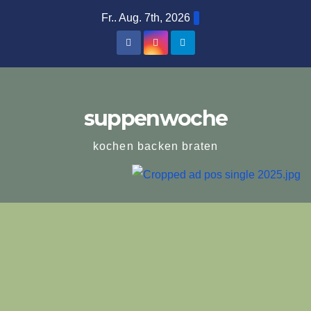
Zum
Fr.. Aug. 7th, 2026
Inhalt
springen
suppenwoche
kochen backen braten