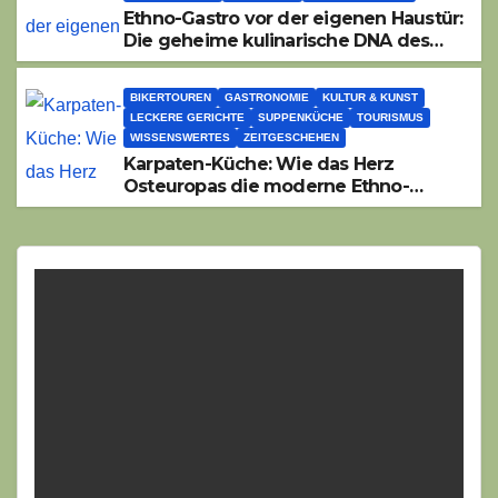
Ethno-Gastro vor der eigenen Haustür:
Die geheime kulinarische DNA des
Gasthofs „Zur Eiche“
BIKERTOUREN
GASTRONOMIE
KULTUR & KUNST
LECKERE GERICHTE
SUPPENKÜCHE
TOURISMUS
WISSENSWERTES
ZEITGESCHEHEN
Karpaten-Küche: Wie das Herz
Osteuropas die moderne Ethno-
Gastronomie erobert