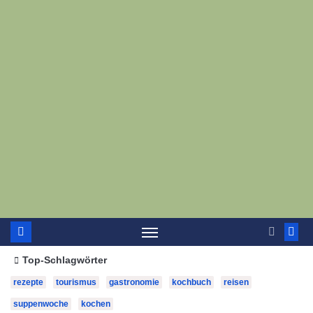
Top-Schlagwörter
rezepte
tourismus
gastronomie
kochbuch
reisen
suppenwoche
kochen