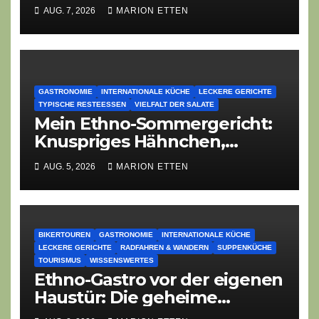
Zeiten überdauert
AUG. 7, 2026
MARION ETTEN
GASTRONOMIE
INTERNATIONALE KÜCHE
LECKERE GERICHTE
TYPISCHE RESTEESSEN
VIELFALT DER SALATE
Mein Ethno-Sommergericht:
Knuspriges Hähnchen,
Lauch-Rührei, Salat
AUG. 5, 2026
MARION ETTEN
BIKERTOUREN
GASTRONOMIE
INTERNATIONALE KÜCHE
LECKERE GERICHTE
RADFAHREN & WANDERN
SUPPENKÜCHE
TOURISMUS
WISSENSWERTES
Ethno-Gastro vor der eigenen
Haustür: Die geheime
kulinarische DNA des