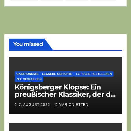
You missed
GASTRONOMIE
LECKERE GERICHTE
TYPISCHE RESTEESSEN
ZEITGESCHEHEN
Königsberger Klopse: Ein
preußischer Klassiker, der die
Zeiten überdauert
7. AUGUST 2026
MARION ETTEN