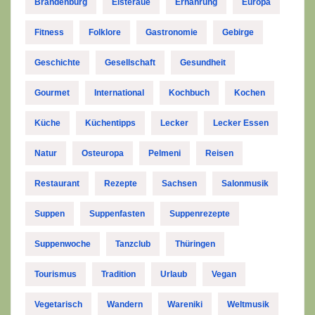
Brandenburg
Elsteraue
Ernährung
Europa
Fitness
Folklore
Gastronomie
Gebirge
Geschichte
Gesellschaft
Gesundheit
Gourmet
International
Kochbuch
Kochen
Küche
Küchentipps
Lecker
Lecker Essen
Natur
Osteuropa
Pelmeni
Reisen
Restaurant
Rezepte
Sachsen
Salonmusik
Suppen
Suppenfasten
Suppenrezepte
Suppenwoche
Tanzclub
Thüringen
Tourismus
Tradition
Urlaub
Vegan
Vegetarisch
Wandern
Wareniki
Weltmusik