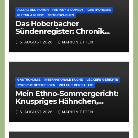
ALLTAG UND HUMOR
FANTASY & COMEDY
GASTRONOMIE
KULTUR & KUNST
ZEITGESCHEHEN
Das Hoberbacher
Sündenregister: Chronik
eines angekündigten
5. AUGUST 2026
MARION ETTEN
Dorffest-Debakels
GASTRONOMIE
INTERNATIONALE KÜCHE
LECKERE GERICHTE
TYPISCHE RESTEESSEN
VIELFALT DER SALATE
Mein Ethno-Sommergericht:
Knuspriges Hähnchen,
Lauch-Rührei, Salat
5. AUGUST 2026
MARION ETTEN