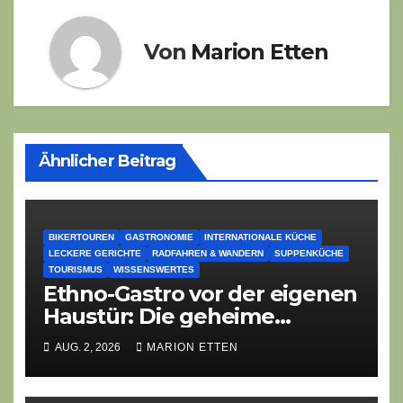
Von
Marion Etten
Ähnlicher Beitrag
BIKERTOUREN
GASTRONOMIE
INTERNATIONALE KÜCHE
LECKERE GERICHTE
RADFAHREN & WANDERN
SUPPENKÜCHE
TOURISMUS
WISSENSWERTES
Ethno-Gastro vor der eigenen
Haustür: Die geheime
kulinarische DNA des
AUG. 2, 2026
MARION ETTEN
Gasthofs „Zur Eiche“