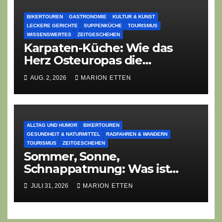
BIKERTOUREN
GASTRONOMIE
KULTUR & KUNST
LECKERE GERICHTE
SUPPENKÜCHE
TOURISMUS
WISSENSWERTES
ZEITGESCHEHEN
Karpaten-Küche: Wie das
Herz Osteuropas die
moderne Ethno-Gastronomie
AUG. 2, 2026
MARION ETTEN
erobert
ALLTAG UND HUMOR
BIKERTOUREN
GESUNDHEIT & NATURMITTEL
RADFAHREN & WANDERN
TOURISMUS
ZEITGESCHEHEN
Sommer, Sonne,
Schnappatmung: Was ist
deine Lieblingsangst diesen
JULI 31, 2026
MARION ETTEN
Sommer?