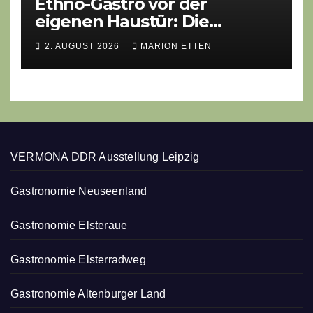
Ethno-Gastro vor der
eigenen Haustür: Die
geheime kulinarische DNA
2. AUGUST 2026
MARION ETTEN
des Gasthofs „Zur Eiche“
VERMONA DDR Ausstellung Leipzig
Gastronomie Neuseenland
Gastronomie Elsteraue
Gastronomie Elsterradweg
Gastronomie Altenburger Land