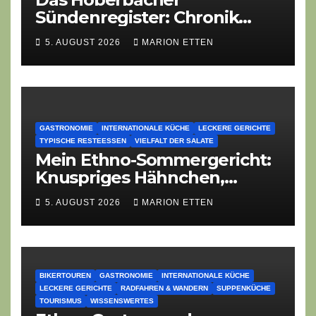
Sündenregister: Chronik
eines angekündigten
5. AUGUST 2026
MARION ETTEN
Dorffest-Debakels
GASTRONOMIE
INTERNATIONALE KÜCHE
LECKERE GERICHTE
TYPISCHE RESTEESSEN
VIELFALT DER SALATE
Mein Ethno-Sommergericht:
Knuspriges Hähnchen,
Lauch-Rührei, Salat
5. AUGUST 2026
MARION ETTEN
BIKERTOUREN
GASTRONOMIE
INTERNATIONALE KÜCHE
LECKERE GERICHTE
RADFAHREN & WANDERN
SUPPENKÜCHE
TOURISMUS
WISSENSWERTES