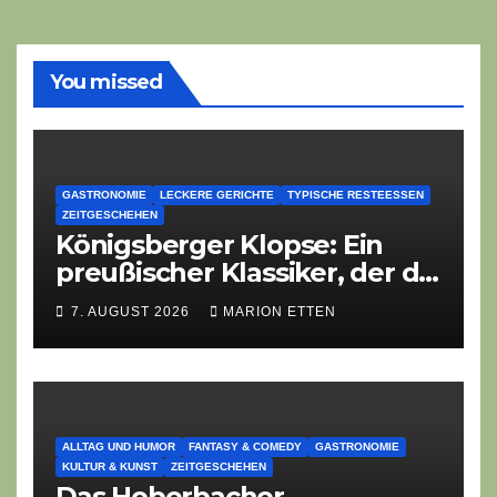
You missed
GASTRONOMIE
LECKERE GERICHTE
TYPISCHE RESTEESSEN
ZEITGESCHEHEN
Königsberger Klopse: Ein
preußischer Klassiker, der die
Zeiten überdauert
7. AUGUST 2026
MARION ETTEN
ALLTAG UND HUMOR
FANTASY & COMEDY
GASTRONOMIE
KULTUR & KUNST
ZEITGESCHEHEN
Das Hoberbacher