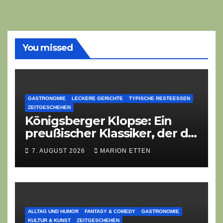
You missed
GASTRONOMIE
LECKERE GERICHTE
TYPISCHE RESTEESSEN
ZEITGESCHEHEN
Königsberger Klopse: Ein
preußischer Klassiker, der die
Zeiten überdauert
7. AUGUST 2026
MARION ETTEN
ALLTAG UND HUMOR
FANTASY & COMEDY
GASTRONOMIE
KULTUR & KUNST
ZEITGESCHEHEN