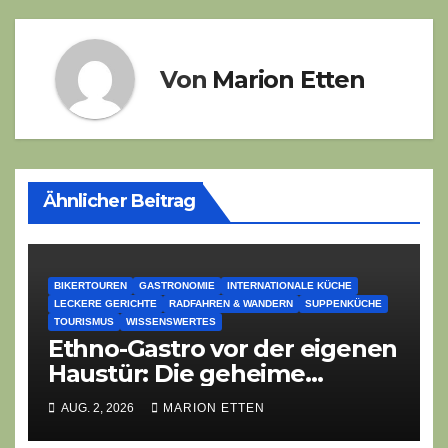
Von
Marion Etten
Ähnlicher Beitrag
BIKERTOUREN
GASTRONOMIE
INTERNATIONALE KÜCHE
LECKERE GERICHTE
RADFAHREN & WANDERN
SUPPENKÜCHE
TOURISMUS
WISSENSWERTES
Ethno-Gastro vor der eigenen
Haustür: Die geheime
kulinarische DNA des
AUG. 2, 2026
MARION ETTEN
Gasthofs „Zur Eiche“