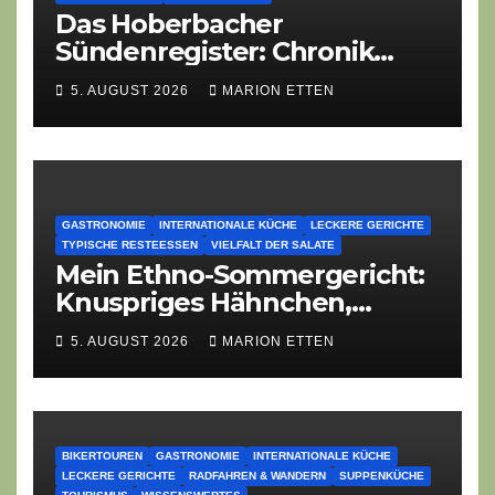
Das Hoberbacher
Sündenregister: Chronik
eines angekündigten
5. AUGUST 2026
MARION ETTEN
Dorffest-Debakels
GASTRONOMIE
INTERNATIONALE KÜCHE
LECKERE GERICHTE
TYPISCHE RESTEESSEN
VIELFALT DER SALATE
Mein Ethno-Sommergericht:
Knuspriges Hähnchen,
Lauch-Rührei, Salat
5. AUGUST 2026
MARION ETTEN
BIKERTOUREN
GASTRONOMIE
INTERNATIONALE KÜCHE
LECKERE GERICHTE
RADFAHREN & WANDERN
SUPPENKÜCHE