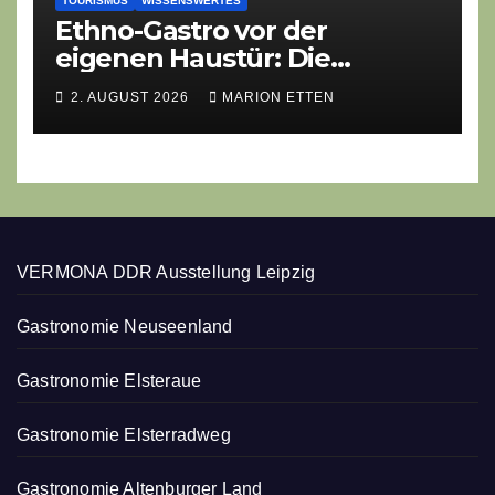
TOURISMUS
WISSENSWERTES
Ethno-Gastro vor der
eigenen Haustür: Die
geheime kulinarische DNA
2. AUGUST 2026
MARION ETTEN
des Gasthofs „Zur Eiche“
VERMONA DDR Ausstellung Leipzig
Gastronomie Neuseenland
Gastronomie Elsteraue
Gastronomie Elsterradweg
Gastronomie Altenburger Land