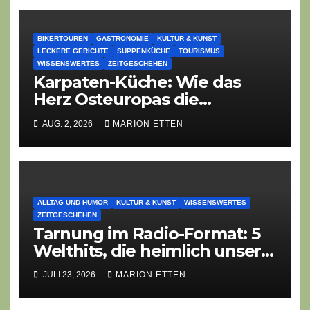
BIKERTOUREN
GASTRONOMIE
KULTUR & KUNST
LECKERE GERICHTE
SUPPENKÜCHE
TOURISMUS
WISSENSWERTES
ZEITGESCHEHEN
Karpaten-Küche: Wie das
Herz Osteuropas die
moderne Ethno-Gastronomie
AUG. 2, 2026
MARION ETTEN
erobert
ALLTAG UND HUMOR
KULTUR & KUNST
WISSENSWERTES
ZEITGESCHEHEN
Tarnung im Radio-Format: 5
Welthits, die heimlich unser
System demontieren
JULI 23, 2026
MARION ETTEN