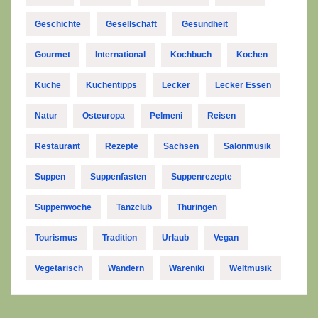
Geschichte
Gesellschaft
Gesundheit
Gourmet
International
Kochbuch
Kochen
Küche
Küchentipps
Lecker
Lecker Essen
Natur
Osteuropa
Pelmeni
Reisen
Restaurant
Rezepte
Sachsen
Salonmusik
Suppen
Suppenfasten
Suppenrezepte
Suppenwoche
Tanzclub
Thüringen
Tourismus
Tradition
Urlaub
Vegan
Vegetarisch
Wandern
Wareniki
Weltmusik