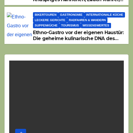
Salat
BIKERTOUREN
GASTRONOMIE
INTERNATIONALE KÜCHE
LECKERE GERICHTE
RADFAHREN & WANDERN
SUPPENKÜCHE
TOURISMUS
WISSENSWERTES
Ethno-Gastro vor der eigenen Haustür:
Die geheime kulinarische DNA des
Gasthofs „Zur Eiche“