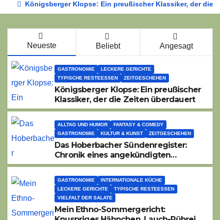
Königsberger Klopse: Ein preußischer Klassiker, der die 
Neueste
Beliebt
Angesagt
GASTRONOMIE
LECKERE GERICHTE
TYPISCHE RESTEESSEN
ZEITGESCHEHEN
Königsberger Klopse: Ein preußischer
Klassiker, der die Zeiten überdauert
ALLTAG UND HUMOR
FANTASY & COMEDY
GASTRONOMIE
KULTUR & KUNST
ZEITGESCHEHEN
Das Hoberbacher Sündenregister:
Chronik eines angekündigten
Dorffest-Debakels
GASTRONOMIE
INTERNATIONALE KÜCHE
LECKERE GERICHTE
TYPISCHE RESTEESSEN
VIELFALT DER SALATE
Mein Ethno-Sommergericht:
Knuspriges Hähnchen, Lauch-Rührei,