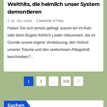
Welthits, die heimlich unser System
demontieren
23. JULI 2026
MARION ETTEN
Haben Sie sich jemals gefragt, warum wir im Auto
oder beim Bügeln fröhlich Lieder mitsummen, die im
Grunde unsere eigene Versklavung, den Verlust
unserer Träume und den seelenlosen Alltagstrott
beschreiben?…
Seitennummerierung
1
2
…
338
der
Beiträge
Suchen