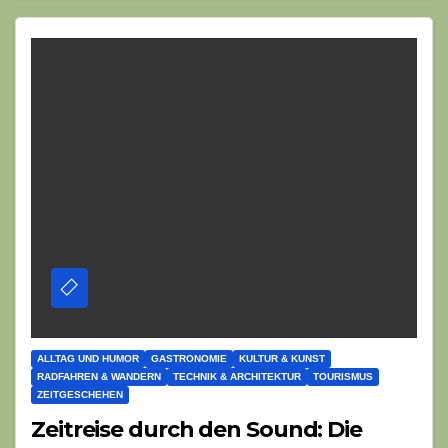
ALLTAG UND HUMOR
GASTRONOMIE
KULTUR & KUNST
RADFAHREN & WANDERN
TECHNIK & ARCHITEKTUR
TOURISMUS
ZEITGESCHEHEN
Zeitreise durch den Sound: Die