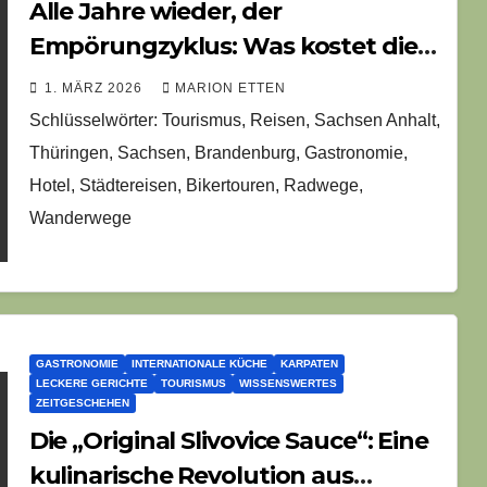
Alle Jahre wieder, der
Empörungzyklus: Was kostet die
Kugel Eis?
1. MÄRZ 2026
MARION ETTEN
Schlüsselwörter: Tourismus, Reisen, Sachsen Anhalt,
Thüringen, Sachsen, Brandenburg, Gastronomie,
Hotel, Städtereisen, Bikertouren, Radwege,
Wanderwege
GASTRONOMIE
INTERNATIONALE KÜCHE
KARPATEN
LECKERE GERICHTE
TOURISMUS
WISSENSWERTES
ZEITGESCHEHEN
Die „Original Slivovice Sauce“: Eine
kulinarische Revolution aus