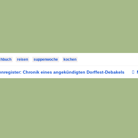
chbuch
reisen
suppenwoche
kochen
register: Chronik eines angekündigten Dorffest-Debakels