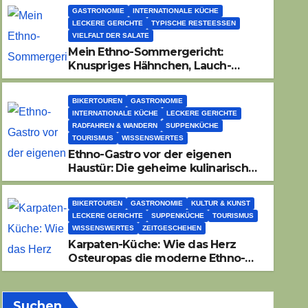
GASTRONOMIE
INTERNATIONALE KÜCHE
LECKERE GERICHTE
TYPISCHE RESTEESSEN
VIELFALT DER SALATE
Mein Ethno-Sommergericht:
Knuspriges Hähnchen, Lauch-
Rührei, Salat
BIKERTOUREN
GASTRONOMIE
INTERNATIONALE KÜCHE
LECKERE GERICHTE
RADFAHREN & WANDERN
SUPPENKÜCHE
TOURISMUS
WISSENSWERTES
Ethno-Gastro vor der eigenen
Haustür: Die geheime kulinarische
DNA des Gasthofs „Zur Eiche“
BIKERTOUREN
GASTRONOMIE
KULTUR & KUNST
LECKERE GERICHTE
SUPPENKÜCHE
TOURISMUS
WISSENSWERTES
ZEITGESCHEHEN
Karpaten-Küche: Wie das Herz
Osteuropas die moderne Ethno-
Gastronomie erobert
Suchen