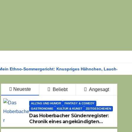
Mein Ethno-Sommergericht: Knuspriges Hähnchen, Lauch-Rührei,
Neueste
Beliebt
Angesagt
ALLTAG UND HUMOR
FANTASY & COMEDY
GASTRONOMIE
KULTUR & KUNST
ZEITGESCHEHEN
Das Hoberbacher Sündenregister:
Chronik eines angekündigten
Dorffest-Debakels