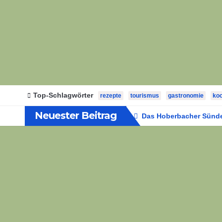
Top-Schlagwörter
rezepte
tourismus
gastronomie
ko
Neuester Beitrag
Das Hoberbacher Sünden