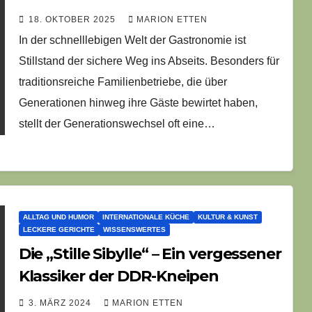
Sachsen-Anhalt mit slawischer
18. OKTOBER 2025
MARION ETTEN
Seele
In der schnelllebigen Welt der Gastronomie ist
Stillstand der sichere Weg ins Abseits. Besonders für
traditionsreiche Familienbetriebe, die über
Generationen hinweg ihre Gäste bewirtet haben,
stellt der Generationswechsel oft eine…
ALLTAG UND HUMOR
INTERNATIONALE KÜCHE
KULTUR & KUNST
LECKERE GERICHTE
WISSENSWERTES
Die „Stille Sibylle“ – Ein vergessener
Klassiker der DDR-Kneipen
3. MÄRZ 2024
MARION ETTEN