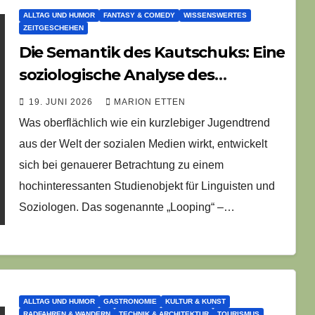
ALLTAG UND HUMOR
FANTASY & COMEDY
WISSENSWERTES
ZEITGESCHEHEN
Die Semantik des Kautschuks: Eine
soziologische Analyse des
„Looping“-Phänomens
19. JUNI 2026
MARION ETTEN
Was oberflächlich wie ein kurzlebiger Jugendtrend
aus der Welt der sozialen Medien wirkt, entwickelt
sich bei genauerer Betrachtung zu einem
hochinteressanten Studienobjekt für Linguisten und
Soziologen. Das sogenannte „Looping“ –…
ALLTAG UND HUMOR
GASTRONOMIE
KULTUR & KUNST
RADFAHREN & WANDERN
TECHNIK & ARCHITEKTUR
TOURISMUS