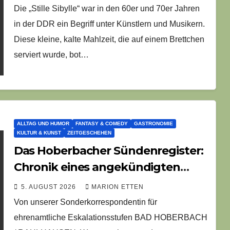
Die „Stille Sibylle“ war in den 60er und 70er Jahren
in der DDR ein Begriff unter Künstlern und Musikern.
Diese kleine, kalte Mahlzeit, die auf einem Brettchen
serviert wurde, bot…
ALLTAG UND HUMOR
FANTASY & COMEDY
GASTRONOMIE
KULTUR & KUNST
ZEITGESCHEHEN
Das Hoberbacher Sündenregister:
Chronik eines angekündigten
Dorffest-Debakels
5. AUGUST 2026
MARION ETTEN
Von unserer Sonderkorrespondentin für
ehrenamtliche Eskalationsstufen BAD HOBERBACH