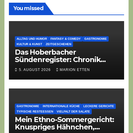
You missed
ALLTAG UND HUMOR
FANTASY & COMEDY
GASTRONOMIE
KULTUR & KUNST
ZEITGESCHEHEN
Das Hoberbacher
Sündenregister: Chronik
eines angekündigten
5. AUGUST 2026
MARION ETTEN
Dorffest-Debakels
GASTRONOMIE
INTERNATIONALE KÜCHE
LECKERE GERICHTE
TYPISCHE RESTEESSEN
VIELFALT DER SALATE
Mein Ethno-Sommergericht:
Knuspriges Hähnchen,