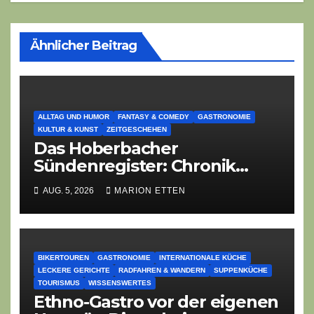
Ähnlicher Beitrag
ALLTAG UND HUMOR
FANTASY & COMEDY
GASTRONOMIE
KULTUR & KUNST
ZEITGESCHEHEN
Das Hoberbacher
Sündenregister: Chronik
eines angekündigten
AUG. 5, 2026
MARION ETTEN
Dorffest-Debakels
BIKERTOUREN
GASTRONOMIE
INTERNATIONALE KÜCHE
LECKERE GERICHTE
RADFAHREN & WANDERN
SUPPENKÜCHE
TOURISMUS
WISSENSWERTES
Ethno-Gastro vor der eigenen