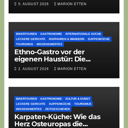
Lauch-Rührei, Salat
5. AUGUST 2026
MARION ETTEN
BIKERTOUREN
GASTRONOMIE
INTERNATIONALE KÜCHE
LECKERE GERICHTE
RADFAHREN & WANDERN
SUPPENKÜCHE
TOURISMUS
WISSENSWERTES
Ethno-Gastro vor der
eigenen Haustür: Die
geheime kulinarische DNA
2. AUGUST 2026
MARION ETTEN
des Gasthofs „Zur Eiche“
BIKERTOUREN
GASTRONOMIE
KULTUR & KUNST
LECKERE GERICHTE
SUPPENKÜCHE
TOURISMUS
WISSENSWERTES
ZEITGESCHEHEN
Karpaten-Küche: Wie das
Herz Osteuropas die