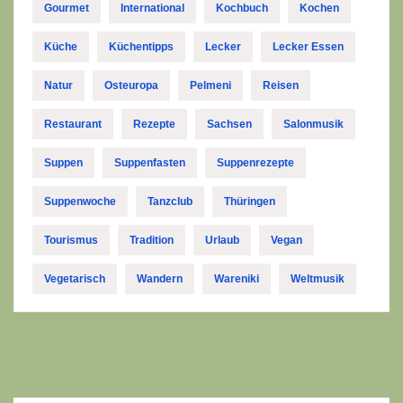
Gourmet
International
Kochbuch
Kochen
Küche
Küchentipps
Lecker
Lecker Essen
Natur
Osteuropa
Pelmeni
Reisen
Restaurant
Rezepte
Sachsen
Salonmusik
Suppen
Suppenfasten
Suppenrezepte
Suppenwoche
Tanzclub
Thüringen
Tourismus
Tradition
Urlaub
Vegan
Vegetarisch
Wandern
Wareniki
Weltmusik