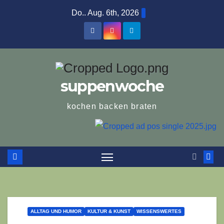
Zum
Do.. Aug. 6th, 2026
Inhalt
springen
suppenwoche
kochen backen braten
ALLTAG UND HUMOR
KULTUR & KUNST
WISSENSWERTES