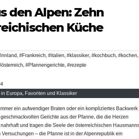
s den Alpen: Zehn
rreichischen Küche
finnland
,
#Frankreich
,
#italien
,
#klassiker
,
#kochbuch
,
#kochen
,
#österreich
,
#Pfannengerichte
,
#rezepte
in Europa, Favoriten und Klassiker
 immer ein aufwendiger Braten oder ein kompliziertes Backwerk 
h geschmackvollen Gerichte aus der Pfanne, die die Herzen
, nahrhaft und tragen die Seele der österreichischen Hausmann
n Versuchungen – die Pfanne ist in der Alpenrepublik ein