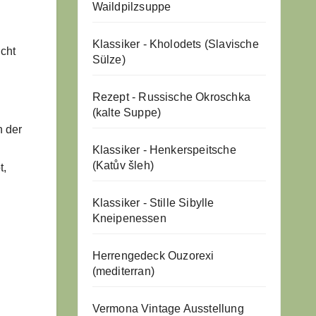
Waildpilzsuppe
Klassiker - Kholodets (Slavische
icht
Sülze)
Rezept - Russische Okroschka
(kalte Suppe)
n der
Klassiker - Henkerspeitsche
(Katův šleh)
t,
Klassiker - Stille Sibylle
Kneipenessen
Herrengedeck Ouzorexi
(mediterran)
Vermona Vintage Ausstellung