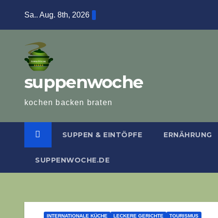
Zum
Sa.. Aug. 8th, 2026
Inhalt
springen
suppenwoche
kochen backen braten
SUPPEN & EINTÖPFE
ERNÄHRUNG
SUPPENWOCHE.DE
INTERNATIONALE KÜCHE
LECKERE GERICHTE
TOURISMUS