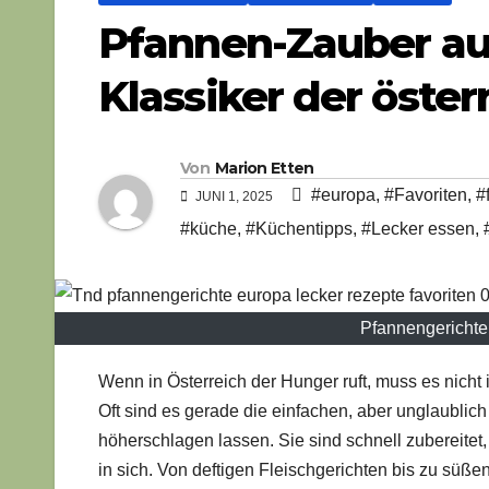
Pfannen-Zauber au
Klassiker der öste
Von
Marion Etten
#europa
,
#Favoriten
,
#
JUNI 1, 2025
#küche
,
#Küchentipps
,
#Lecker essen
,
Pfannengerichte 
Wenn in Österreich der Hunger ruft, muss es nicht
Oft sind es gerade die einfachen, aber unglaublic
höherschlagen lassen. Sie sind schnell zubereitet
in sich. Von deftigen Fleischgerichten bis zu süße