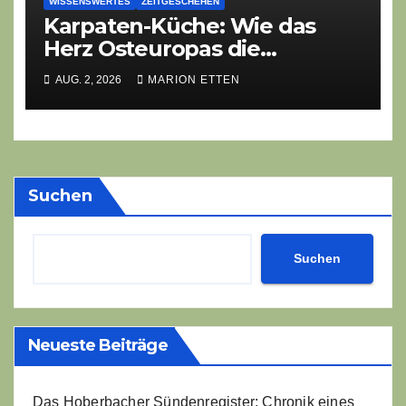
WISSENSWERTES
ZEITGESCHEHEN
Karpaten-Küche: Wie das
Herz Osteuropas die
moderne Ethno-Gastronomie
AUG. 2, 2026
MARION ETTEN
erobert
Suchen
Suchen
Neueste Beiträge
Das Hoberbacher Sündenregister: Chronik eines