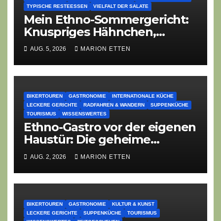
TYPISCHE RESTEESSEN
VIELFALT DER SALATE
Mein Ethno-Sommergericht:
Knuspriges Hähnchen,
Lauch-Rührei, Salat
AUG. 5, 2026
MARION ETTEN
BIKERTOUREN
GASTRONOMIE
INTERNATIONALE KÜCHE
LECKERE GERICHTE
RADFAHREN & WANDERN
SUPPENKÜCHE
TOURISMUS
WISSENSWERTES
Ethno-Gastro vor der eigenen
Haustür: Die geheime
kulinarische DNA des
AUG. 2, 2026
MARION ETTEN
Gasthofs „Zur Eiche“
BIKERTOUREN
GASTRONOMIE
KULTUR & KUNST
LECKERE GERICHTE
SUPPENKÜCHE
TOURISMUS