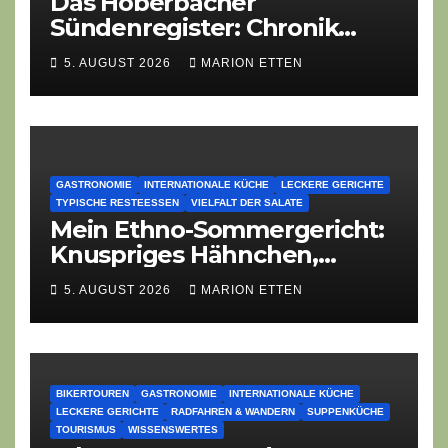
Das Hoberbacher
Sündenregister: Chronik
eines angekündigten
5. AUGUST 2026
MARION ETTEN
Dorffest-Debakels
GASTRONOMIE
INTERNATIONALE KÜCHE
LECKERE GERICHTE
TYPISCHE RESTEESSEN
VIELFALT DER SALATE
Mein Ethno-Sommergericht:
Knuspriges Hähnchen,
Lauch-Rührei, Salat
5. AUGUST 2026
MARION ETTEN
BIKERTOUREN
GASTRONOMIE
INTERNATIONALE KÜCHE
LECKERE GERICHTE
RADFAHREN & WANDERN
SUPPENKÜCHE
TOURISMUS
WISSENSWERTES