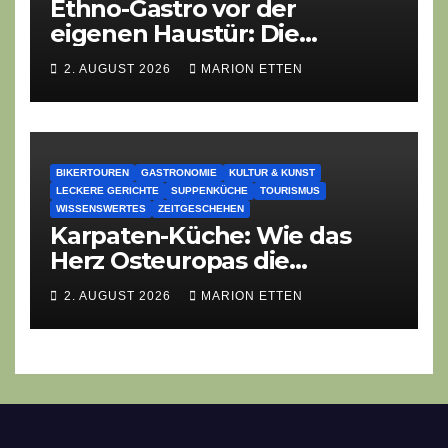
Ethno-Gastro vor der
eigenen Haustür: Die
geheime kulinarische DNA
2. AUGUST 2026
MARION ETTEN
des Gasthofs „Zur Eiche“
BIKERTOUREN
GASTRONOMIE
KULTUR & KUNST
LECKERE GERICHTE
SUPPENKÜCHE
TOURISMUS
WISSENSWERTES
ZEITGESCHEHEN
Karpaten-Küche: Wie das
Herz Osteuropas die
moderne Ethno-Gastronomie
2. AUGUST 2026
MARION ETTEN
erobert