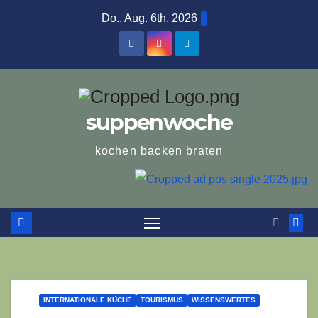
Zum
Do.. Aug. 6th, 2026
Inhalt
springen
suppenwoche
kochen backen braten
INTERNATIONALE KÜCHE
TOURISMUS
WISSENSWERTES