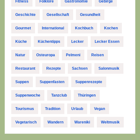
Fitness
Folklore
Gastronomie
Gebirge
Geschichte
Gesellschaft
Gesundheit
Gourmet
International
Kochbuch
Kochen
Küche
Küchentipps
Lecker
Lecker Essen
Natur
Osteuropa
Pelmeni
Reisen
Restaurant
Rezepte
Sachsen
Salonmusik
Suppen
Suppenfasten
Suppenrezepte
Suppenwoche
Tanzclub
Thüringen
Tourismus
Tradition
Urlaub
Vegan
Vegetarisch
Wandern
Wareniki
Weltmusik