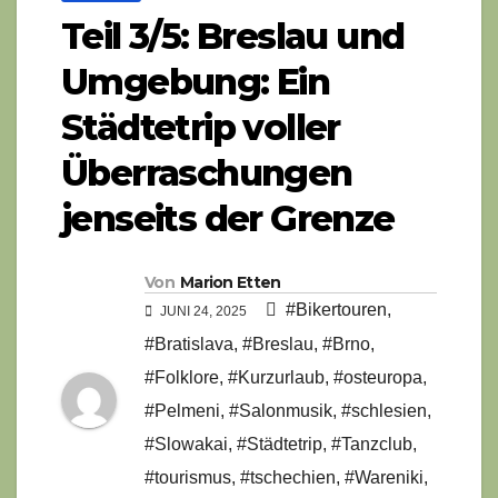
Teil 3/5: Breslau und
Umgebung: Ein
Städtetrip voller
Überraschungen
jenseits der Grenze
Von
Marion Etten
#Bikertouren
,
JUNI 24, 2025
#Bratislava
,
#Breslau
,
#Brno
,
#Folklore
,
#Kurzurlaub
,
#osteuropa
,
#Pelmeni
,
#Salonmusik
,
#schlesien
,
#Slowakai
,
#Städtetrip
,
#Tanzclub
,
#tourismus
,
#tschechien
,
#Wareniki
,