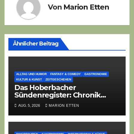
Von
Marion Etten
Ähnlicher Beitrag
ALLTAG UND HUMOR
FANTASY & COMEDY
GASTRONOMIE
KULTUR & KUNST
ZEITGESCHEHEN
Das Hoberbacher
Sündenregister: Chronik
eines angekündigten
AUG. 5, 2026
MARION ETTEN
Dorffest-Debakels