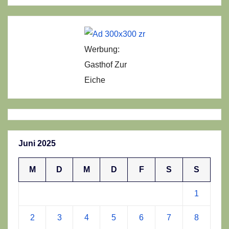
Werbung:
Gasthof Zur
Eiche
Juni 2025
M
D
M
D
F
S
S
1
2
3
4
5
6
7
8