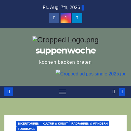
Zum
Fr.. Aug. 7th, 2026
Inhalt
springen
suppenwoche
kochen backen braten
BIKERTOUREN
KULTUR & KUNST
RADFAHREN & WANDERN
TOURISMUS