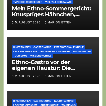
TYPISCHE RESTEESSEN
VIELFALT DER SALATE
Mein Ethno-Sommergericht:
Knuspriges Hähnchen,
Lauch-Rührei, Salat
5. AUGUST 2026
MARION ETTEN
BIKERTOUREN
GASTRONOMIE
INTERNATIONALE KÜCHE
LECKERE GERICHTE
RADFAHREN & WANDERN
SUPPENKÜCHE
TOURISMUS
WISSENSWERTES
Ethno-Gastro vor der
eigenen Haustür: Die
geheime kulinarische DNA
2. AUGUST 2026
MARION ETTEN
des Gasthofs „Zur Eiche“
BIKERTOUREN
GASTRONOMIE
KULTUR & KUNST
LECKERE GERICHTE
SUPPENKÜCHE
TOURISMUS