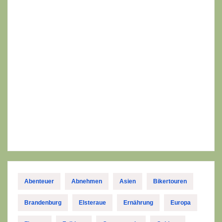
Abenteuer
Abnehmen
Asien
Bikertouren
Brandenburg
Elsteraue
Ernährung
Europa