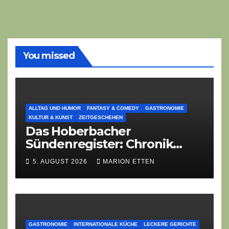
You missed
ALLTAG UND HUMOR
FANTASY & COMEDY
GASTRONOMIE
KULTUR & KUNST
ZEITGESCHEHEN
Das Hoberbacher
Sündenregister: Chronik
eines angekündigten
5. AUGUST 2026
MARION ETTEN
Dorffest-Debakels
GASTRONOMIE
INTERNATIONALE KÜCHE
LECKERE GERICHTE