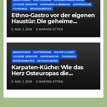
BIKERTOUREN
GASTRONOMIE
INTERNATIONALE KÜCHE
LECKERE GERICHTE
RADFAHREN & WANDERN
SUPPENKÜCHE
TOURISMUS
WISSENSWERTES
Ethno-Gastro vor der eigenen
Haustür: Die geheime
kulinarische DNA des
AUG. 2, 2026
MARION ETTEN
Gasthofs „Zur Eiche“
BIKERTOUREN
GASTRONOMIE
KULTUR & KUNST
LECKERE GERICHTE
SUPPENKÜCHE
TOURISMUS
WISSENSWERTES
ZEITGESCHEHEN
Karpaten-Küche: Wie das
Herz Osteuropas die
moderne Ethno-Gastronomie
AUG. 2, 2026
MARION ETTEN
erobert