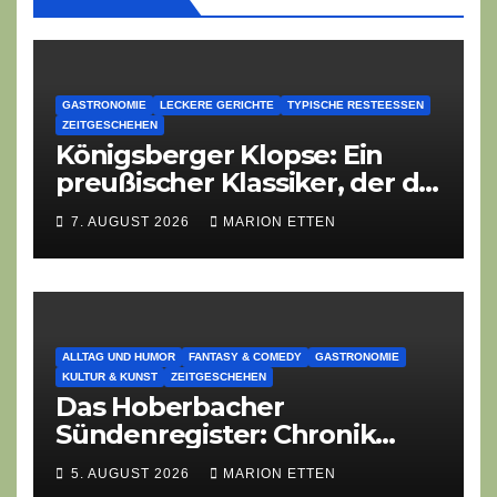
GASTRONOMIE
LECKERE GERICHTE
TYPISCHE RESTEESSEN
ZEITGESCHEHEN
Königsberger Klopse: Ein
preußischer Klassiker, der die
Zeiten überdauert
7. AUGUST 2026
MARION ETTEN
ALLTAG UND HUMOR
FANTASY & COMEDY
GASTRONOMIE
KULTUR & KUNST
ZEITGESCHEHEN
Das Hoberbacher
Sündenregister: Chronik
eines angekündigten
5. AUGUST 2026
MARION ETTEN
Dorffest-Debakels