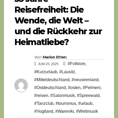
Reisefreiheit: Die
Wende, die Welt –
und die Rückkehr zur
Heimatliebe?
Von
Marion Etten
#Folklore
,
JUNI 25, 2025
#Kurzurlaub
,
#Lausitz
,
#Mitteldeutschland
,
#neuseenland
,
#Ostdeutschland
,
#osten
,
#Pelmeni
,
#reisen
,
#Salonmusik
,
#Spreewald
,
#Tanzclub
,
#tourismus
,
#urlaub
,
#Vogtland
,
#Wareniki
,
#Weltmusik