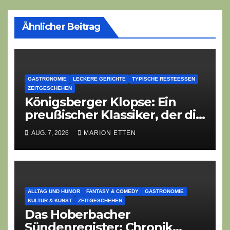
Ähnlicher Beitrag
GASTRONOMIE
LECKERE GERICHTE
TYPISCHE RESTEESSEN
ZEITGESCHEHEN
Königsberger Klopse: Ein
preußischer Klassiker, der die
Zeiten überdauert
AUG. 7, 2026
MARION ETTEN
ALLTAG UND HUMOR
FANTASY & COMEDY
GASTRONOMIE
KULTUR & KUNST
ZEITGESCHEHEN
Das Hoberbacher
Sündenregister: Chronik