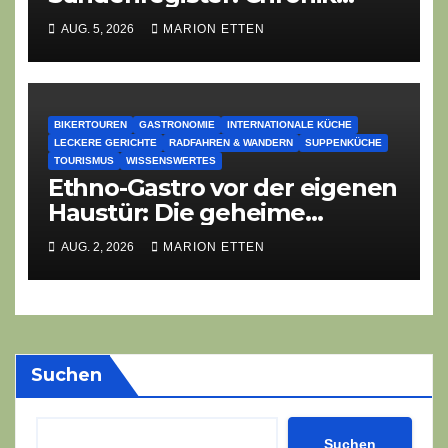
eines angekündigten
AUG. 5, 2026
MARION ETTEN
Dorffest-Debakels
BIKERTOUREN
GASTRONOMIE
INTERNATIONALE KÜCHE
LECKERE GERICHTE
RADFAHREN & WANDERN
SUPPENKÜCHE
TOURISMUS
WISSENSWERTES
Ethno-Gastro vor der eigenen
Haustür: Die geheime
kulinarische DNA des
AUG. 2, 2026
MARION ETTEN
Gasthofs „Zur Eiche“
Suchen
Suchen