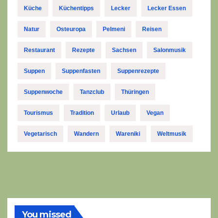
Küche
Küchentipps
Lecker
Lecker Essen
Natur
Osteuropa
Pelmeni
Reisen
Restaurant
Rezepte
Sachsen
Salonmusik
Suppen
Suppenfasten
Suppenrezepte
Suppenwoche
Tanzclub
Thüringen
Tourismus
Tradition
Urlaub
Vegan
Vegetarisch
Wandern
Wareniki
Weltmusik
You missed