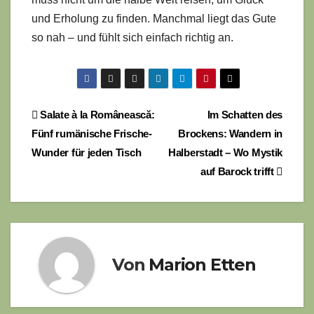
und Erholung zu finden. Manchmal liegt das Gute
so nah – und fühlt sich einfach richtig an.
Beitragsnavigation
Salate à la Românească:
Im Schatten des
Fünf rumänische Frische-
Brockens: Wandern in
Wunder für jeden Tisch
Halberstadt – Wo Mystik
auf Barock trifft
Von
Marion Etten