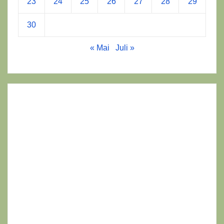
23
24
25
26
27
28
29
30
« Mai
Juli »