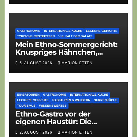
GASTRONOMIE
INTERNATIONALE KÜCHE
LECKERE GERICHTE
TYPISCHE RESTEESSEN
VIELFALT DER SALATE
Mein Ethno-Sommergericht:
Knuspriges Hähnchen,
Lauch-Rührei, Salat
5. AUGUST 2026
MARION ETTEN
BIKERTOUREN
GASTRONOMIE
INTERNATIONALE KÜCHE
LECKERE GERICHTE
RADFAHREN & WANDERN
SUPPENKÜCHE
TOURISMUS
WISSENSWERTES
Ethno-Gastro vor der
eigenen Haustür: Die
geheime kulinarische DNA
2. AUGUST 2026
MARION ETTEN
des Gasthofs „Zur Eiche“