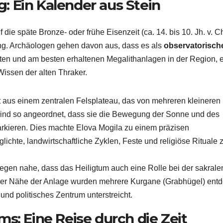
 Ein Kalender aus Stein
ie späte Bronze- oder frühe Eisenzeit (ca. 14. bis 10. Jh. v. Ch
tung. Archäologen gehen davon aus, dass es als
observatorisch
esten und am besten erhaltenen Megalithanlagen in der Region, 
issen der alten Thraker.
 aus einem zentralen Felsplateau, das von mehreren kleineren
sind so angeordnet, dass sie die Bewegung der Sonne und des
kieren. Dies machte Elova Mogila zu einem präzisen
lichte, landwirtschaftliche Zyklen, Feste und religiöse Rituale 
gen nahe, dass das Heiligtum auch eine Rolle bei der sakrale
 der Nähe der Anlage wurden mehrere Kurgane (Grabhügel) entd
und politisches Zentrum unterstreicht.
s: Eine Reise durch die Zeit