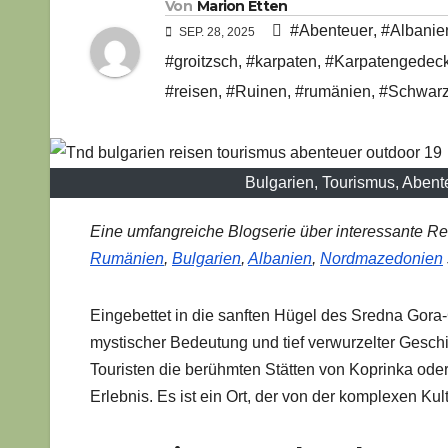
Von
Marion Etten
#Abenteuer
,
#Albanie
SEP. 28, 2025
#groitzsch
,
#karpaten
,
#Karpatengedec
#reisen
,
#Ruinen
,
#rumänien
,
#Schwarz
Bulgarien, Tourismus, Abent
Eine umfangreiche Blogserie über interessante Re
Rumänien
,
Bulgarien
,
Albanien
,
Nordmazedonien
Eingebettet in die sanften Hügel des Sredna Gora-G
mystischer Bedeutung und tief verwurzelter Gesch
Touristen die berühmten Stätten von Koprinka oder 
Erlebnis. Es ist ein Ort, der von der komplexen K