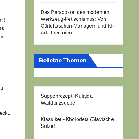
Das Paradoxon des modernen
Werkzeug-Fetischismus: Von
r.)
Gürteltaschen-Managern und KI-
es
Art-Directoren
ein
Beliebte Themen
zu
Suppenrezept -
Kulajda
Waildpilzsuppe
n
eckt,
Klassiker - Kholodets (Slavische
Sülze)