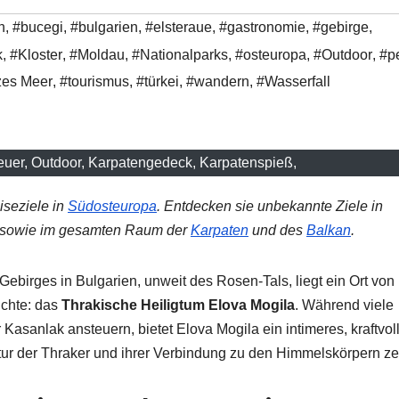
n
,
#bucegi
,
#bulgarien
,
#elsteraue
,
#gastronomie
,
#gebirge
,
k
,
#Kloster
,
#Moldau
,
#Nationalparks
,
#osteuropa
,
#Outdoor
,
#p
es Meer
,
#tourismus
,
#türkei
,
#wandern
,
#Wasserfall
euer, Outdoor, Karpatengedeck, Karpatenspieß,
iseziele in
Südosteuropa
. Entdecken sie unbekannte Ziele in
sowie im gesamten Raum der
Karpaten
und des
Balkan
.
ebirges in Bulgarien, unweit des Rosen-Tals, liegt ein Ort von
ichte: das
Thrakische Heiligtum Elova Mogila
. Während viele
Kasanlak ansteuern, bietet Elova Mogila ein intimeres, kraftvol
ultur der Thraker und ihrer Verbindung zu den Himmelskörpern ze