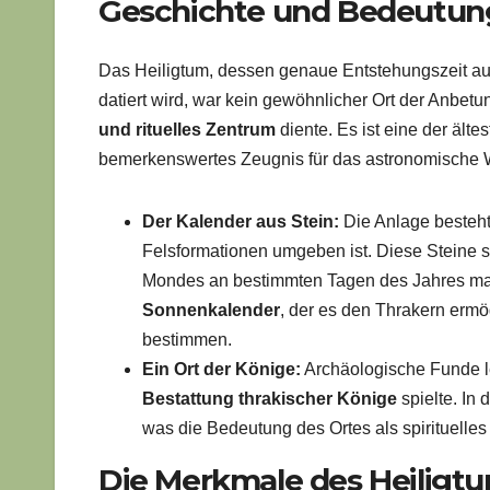
Geschichte und Bedeutung:
Das Heiligtum, dessen genaue Entstehungszeit auf d
datiert wird, war kein gewöhnlicher Ort der Anbe
und rituelles Zentrum
diente. Es ist eine der ält
bemerkenswertes Zeugnis für das astronomische W
Der Kalender aus Stein:
Die Anlage besteht
Felsformationen umgeben ist. Diese Steine 
Mondes an bestimmten Tagen des Jahres mar
Sonnenkalender
, der es den Thrakern ermög
bestimmen.
Ein Ort der Könige:
Archäologische Funde le
Bestattung thrakischer Könige
spielte. In
was die Bedeutung des Ortes als spirituelles 
Die Merkmale des Heiligtum