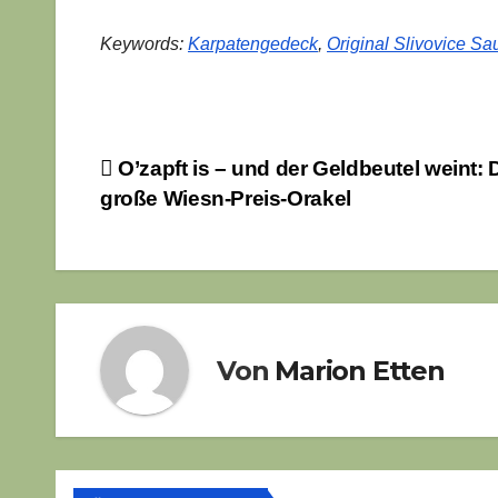
Keywords:
Karpatengedeck
,
Original Slivovice Sa
Beitragsnavigation
O’zapft is – und der Geldbeutel weint: 
große Wiesn-Preis-Orakel
Von
Marion Etten