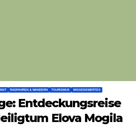
UNST
RADFAHREN & WANDERN
TOURISMUS
WISSENSWERTES
ige: Entdeckungsreise
eiligtum Elova Mogila