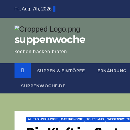
Zum
Fr.. Aug. 7th, 2026
Inhalt
springen
suppenwoche
kochen backen braten
SUPPEN & EINTÖPFE
ERNÄHRUNG
SUPPENWOCHE.DE
ALLTAG UND HUMOR
GASTRONOMIE
TOURISMUS
WISSENSWERT