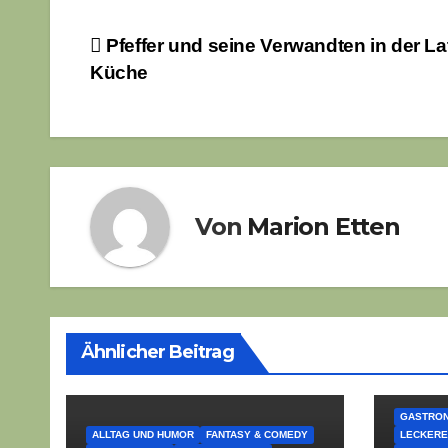
Beitragsnavigation
Pfeffer und seine Verwandten in der La
Küche
Von
Marion Etten
Ähnlicher Beitrag
GASTRO
ALLTAG UND HUMOR
FANTASY & COMEDY
LECKERE