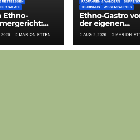
E RESTEESSEN
RADFAHREN & WANDERN
SUPPENK
 DER SALATE
TOURISMUS
WISSENSWERTES
 Ethno-
Ethno-Gastro vo
mergericht:
der eigenen
priges
Haustür: Die
, 2026
MARION ETTEN
AUG. 2, 2026
MARION ET
chen, Lauch-
geheime
ei, Salat
kulinarische DN
des Gasthofs „Z
Eiche“