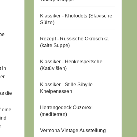
Klassiker - Kholodets (Slavische
Sülze)
ebe
Rezept - Russische Okroschka
(kalte Suppe)
Klassiker - Henkerspeitsche
 in
(Katův šleh)
her
Klassiker - Stille Sibylle
Kneipenessen
as die
Herrengedeck Ouzorexi
f eine
(mediterran)
ind
n
Vermona Vintage Ausstellung