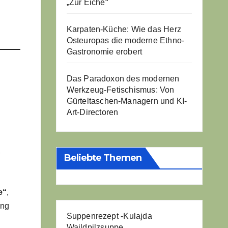
„Zur Eiche“
Karpaten-Küche: Wie das Herz
Osteuropas die moderne Ethno-
Gastronomie erobert
Das Paradoxon des modernen
Werkzeug-Fetischismus: Von
Gürteltaschen-Managern und KI-
Art-Directoren
,
Beliebte Themen
e“
,
ung
Suppenrezept -
Kulajda
Waildpilzsuppe