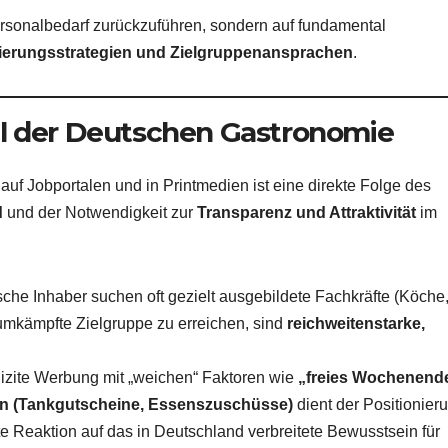
ersonalbedarf zurückzuführen, sondern auf fundamental
ierungsstrategien und Zielgruppenansprachen
.
ll der Deutschen Gastronomie
f Jobportalen und in Printmedien ist eine direkte Folge des
d
und der Notwendigkeit zur
Transparenz und Attraktivität
im
che Inhaber suchen oft gezielt ausgebildete Fachkräfte (Köche
 umkämpfte Zielgruppe zu erreichen, sind
reichweitenstarke,
izite Werbung mit „weichen“ Faktoren wie
„freies Wochenend
en (Tankgutscheine, Essenszuschüsse)
dient der Positionier
ekte Reaktion auf das in Deutschland verbreitete Bewusstsein für