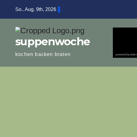
Zum
So.. Aug. 9th, 2026
Inhalt
springen
suppenwoche
kochen backen braten