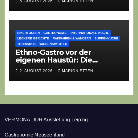
5. AUGUST 2026
MARION ETTEN
BIKERTOUREN
GASTRONOMIE
INTERNATIONALE KÜCHE
LECKERE GERICHTE
RADFAHREN & WANDERN
SUPPENKÜCHE
TOURISMUS
WISSENSWERTES
Ethno-Gastro vor der
eigenen Haustür: Die
geheime kulinarische DNA
2. AUGUST 2026
MARION ETTEN
des Gasthofs „Zur Eiche“
VERMONA DDR Ausstellung Leipzig
Gastronomie Neuseenland