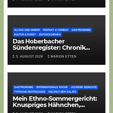
ALLTAG UND HUMOR
FANTASY & COMEDY
GASTRONOMIE
KULTUR & KUNST
ZEITGESCHEHEN
Das Hoberbacher
Sündenregister: Chronik
eines angekündigten
5. AUGUST 2026
MARION ETTEN
Dorffest-Debakels
GASTRONOMIE
INTERNATIONALE KÜCHE
LECKERE GERICHTE
TYPISCHE RESTEESSEN
VIELFALT DER SALATE
Mein Ethno-Sommergericht:
Knuspriges Hähnchen,
Lauch-Rührei, Salat