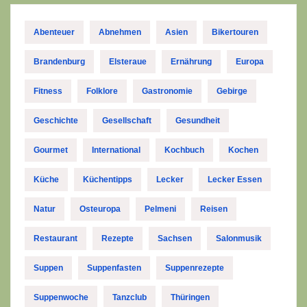
Abenteuer
Abnehmen
Asien
Bikertouren
Brandenburg
Elsteraue
Ernährung
Europa
Fitness
Folklore
Gastronomie
Gebirge
Geschichte
Gesellschaft
Gesundheit
Gourmet
International
Kochbuch
Kochen
Küche
Küchentipps
Lecker
Lecker Essen
Natur
Osteuropa
Pelmeni
Reisen
Restaurant
Rezepte
Sachsen
Salonmusik
Suppen
Suppenfasten
Suppenrezepte
Suppenwoche
Tanzclub
Thüringen