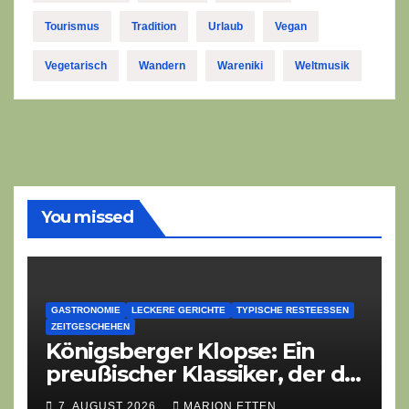
Tourismus
Tradition
Urlaub
Vegan
Vegetarisch
Wandern
Wareniki
Weltmusik
You missed
GASTRONOMIE
LECKERE GERICHTE
TYPISCHE RESTEESSEN
ZEITGESCHEHEN
Königsberger Klopse: Ein
preußischer Klassiker, der die
Zeiten überdauert
7. AUGUST 2026
MARION ETTEN