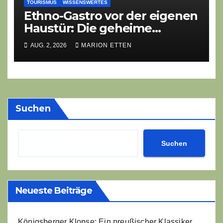
TOURISMUS
WISSENSWERTES
Ethno-Gastro vor der eigenen
Haustür: Die geheime
kulinarische DNA des
AUG. 2, 2026
MARION ETTEN
Gasthofs „Zur Eiche“
Suchen
Suchen
Neueste Beiträge
Königsberger Klopse: Ein preußischer Klassiker,