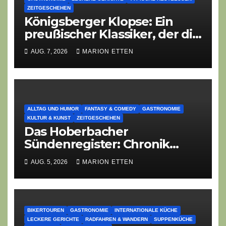
ZEITGESCHEHEN
Königsberger Klopse: Ein
preußischer Klassiker, der die
Zeiten überdauert
AUG. 7, 2026
MARION ETTEN
ALLTAG UND HUMOR
FANTASY & COMEDY
GASTRONOMIE
KULTUR & KUNST
ZEITGESCHEHEN
Das Hoberbacher
Sündenregister: Chronik
eines angekündigten
AUG. 5, 2026
MARION ETTEN
Dorffest-Debakels
BIKERTOUREN
GASTRONOMIE
INTERNATIONALE KÜCHE
LECKERE GERICHTE
RADFAHREN & WANDERN
SUPPENKÜCHE