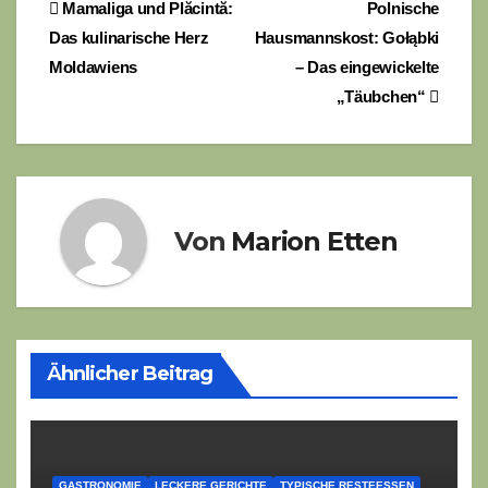
Beitragsnavigation
Mamaliga und Plăcintă:
Polnische
Das kulinarische Herz
Hausmannskost: Gołąbki
Moldawiens
– Das eingewickelte
„Täubchen“
Von
Marion Etten
Ähnlicher Beitrag
GASTRONOMIE
LECKERE GERICHTE
TYPISCHE RESTEESSEN