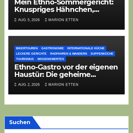
Mein Ethno-Sommergericht:
Knuspriges Hähnchen,
Lauch-Rührei, Salat
AUG. 5, 2026
MARION ETTEN
BIKERTOUREN
GASTRONOMIE
INTERNATIONALE KÜCHE
LECKERE GERICHTE
RADFAHREN & WANDERN
SUPPENKÜCHE
TOURISMUS
WISSENSWERTES
Ethno-Gastro vor der eigenen
Haustür: Die geheime
kulinarische DNA des
AUG. 2, 2026
MARION ETTEN
Gasthofs „Zur Eiche“
Suchen