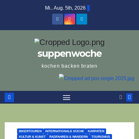
Zum
Mi.. Aug. 5th, 2026
Inhalt
springen
suppenwoche
kochen backen braten
BIKERTOUREN
INTERNATIONALE KÜCHE
KARPATEN
KULTUR & KUNST
RADFAHREN & WANDERN
TOURISMUS