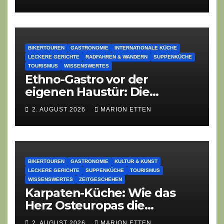
BIKERTOUREN
GASTRONOMIE
INTERNATIONALE KÜCHE
LECKERE GERICHTE
RADFAHREN & WANDERN
SUPPENKÜCHE
TOURISMUS
WISSENSWERTES
Ethno-Gastro vor der
eigenen Haustür: Die
geheime kulinarische DNA
2. AUGUST 2026
MARION ETTEN
des Gasthofs „Zur Eiche“
BIKERTOUREN
GASTRONOMIE
KULTUR & KUNST
LECKERE GERICHTE
SUPPENKÜCHE
TOURISMUS
WISSENSWERTES
ZEITGESCHEHEN
Karpaten-Küche: Wie das
Herz Osteuropas die
moderne Ethno-Gastronomie
2. AUGUST 2026
MARION ETTEN