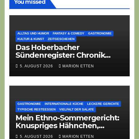
You missed
ALLTAG UND HUMOR
FANTASY & COMEDY
GASTRONOMIE
KULTUR & KUNST
ZEITGESCHEHEN
Das Hoberbacher
Sündenregister: Chronik
eines angekündigten
5. AUGUST 2026
MARION ETTEN
Dorffest-Debakels
GASTRONOMIE
INTERNATIONALE KÜCHE
LECKERE GERICHTE
TYPISCHE RESTEESSEN
VIELFALT DER SALATE
Mein Ethno-Sommergericht:
Knuspriges Hähnchen,
Lauch-Rührei, Salat
5. AUGUST 2026
MARION ETTEN