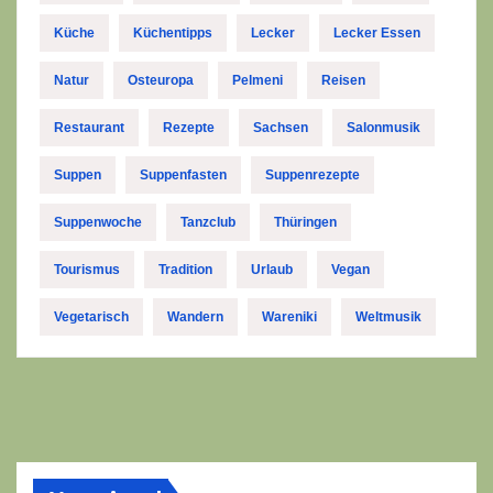
Küche
Küchentipps
Lecker
Lecker Essen
Natur
Osteuropa
Pelmeni
Reisen
Restaurant
Rezepte
Sachsen
Salonmusik
Suppen
Suppenfasten
Suppenrezepte
Suppenwoche
Tanzclub
Thüringen
Tourismus
Tradition
Urlaub
Vegan
Vegetarisch
Wandern
Wareniki
Weltmusik