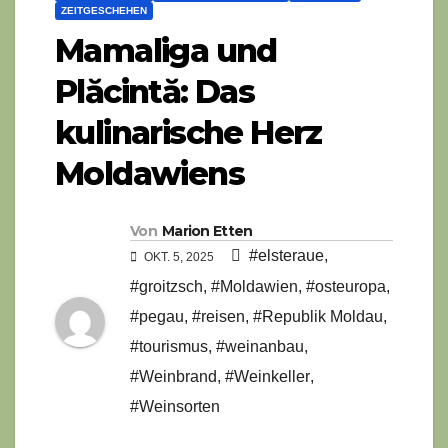
ZEITGESCHEHEN
Mamaliga und
Plăcintă: Das
kulinarische Herz
Moldawiens
Von
Marion Etten
#elsteraue
,
OKT. 5, 2025
#groitzsch
,
#Moldawien
,
#osteuropa
,
#pegau
,
#reisen
,
#Republik Moldau
,
#tourismus
,
#weinanbau
,
#Weinbrand
,
#Weinkeller
,
#Weinsorten