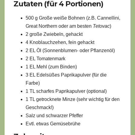
Zutaten (für 4 Portionen)
500 g Große weiße Bohnen (z.B. Cannellini,
Great Northern oder am besten
Tetovac
)
2 große Zwiebeln, gehackt
4 Knoblauchzehen, fein gehackt
2 EL Öl (Sonnenblumen- oder Pflanzenöl)
2 EL Tomatenmark
1 EL Mehl (zum Binden)
3 EL Edelsüßes Paprikapulver (für die
Farbe)
1 TL scharfes Paprikapulver (optional)
1 TL getrocknete Minze (sehr wichtig für den
Geschmack!)
Salz und schwarzer Pfeffer
Evtl. etwas Gemüsebrühe