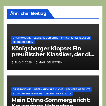
Ähnlicher Beitrag
GASTRONOMIE
LECKERE GERICHTE
TYPISCHE RESTEESSEN
ZEITGESCHEHEN
Königsberger Klopse: Ein
preußischer Klassiker, der die
Zeiten überdauert
AUG. 7, 2026
MARION ETTEN
GASTRONOMIE
INTERNATIONALE KÜCHE
LECKERE GERICHTE
TYPISCHE RESTEESSEN
VIELFALT DER SALATE
Mein Ethno-Sommergericht:
Knuspriges Hähnchen,