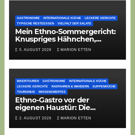
GASTRONOMIE
INTERNATIONALE KÜCHE
LECKERE GERICHTE
TYPISCHE RESTEESSEN
VIELFALT DER SALATE
Mein Ethno-Sommergericht:
Knuspriges Hähnchen,
Lauch-Rührei, Salat
5. AUGUST 2026
MARION ETTEN
BIKERTOUREN
GASTRONOMIE
INTERNATIONALE KÜCHE
LECKERE GERICHTE
RADFAHREN & WANDERN
SUPPENKÜCHE
TOURISMUS
WISSENSWERTES
Ethno-Gastro vor der
eigenen Haustür: Die
geheime kulinarische DNA
2. AUGUST 2026
MARION ETTEN
des Gasthofs „Zur Eiche“