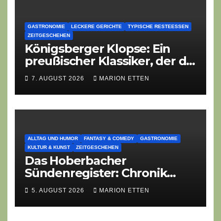
GASTRONOMIE
LECKERE GERICHTE
TYPISCHE RESTEESSEN
ZEITGESCHEHEN
Königsberger Klopse: Ein
preußischer Klassiker, der die
Zeiten überdauert
7. AUGUST 2026
MARION ETTEN
ALLTAG UND HUMOR
FANTASY & COMEDY
GASTRONOMIE
KULTUR & KUNST
ZEITGESCHEHEN
Das Hoberbacher
Sündenregister: Chronik
eines angekündigten
5. AUGUST 2026
MARION ETTEN
Dorffest-Debakels