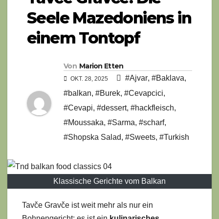
Seele Mazedoniens in
einem Tontopf
Von
Marion Etten
#Ajvar
,
#Baklava
,
OKT. 28, 2025
#balkan
,
#Burek
,
#Cevapcici
,
#Cevapi
,
#dessert
,
#hackfleisch
,
#Moussaka
,
#Sarma
,
#scharf
,
#Shopska Salad
,
#Sweets
,
#Turkish
Klassische Gerichte vom Balkan
Tavče Gravče ist weit mehr als nur ein
Bohnengericht; es ist ein
kulinarisches