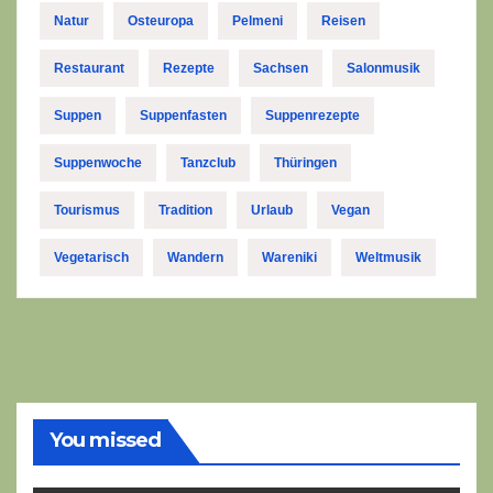
Natur
Osteuropa
Pelmeni
Reisen
Restaurant
Rezepte
Sachsen
Salonmusik
Suppen
Suppenfasten
Suppenrezepte
Suppenwoche
Tanzclub
Thüringen
Tourismus
Tradition
Urlaub
Vegan
Vegetarisch
Wandern
Wareniki
Weltmusik
You missed