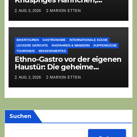
Lauch-Rührei, Salat
AUG. 5, 2026
MARION ETTEN
BIKERTOUREN
GASTRONOMIE
INTERNATIONALE KÜCHE
LECKERE GERICHTE
RADFAHREN & WANDERN
SUPPENKÜCHE
TOURISMUS
WISSENSWERTES
Ethno-Gastro vor der eigenen
Haustür: Die geheime
kulinarische DNA des
AUG. 2, 2026
MARION ETTEN
Gasthofs „Zur Eiche“
Suchen