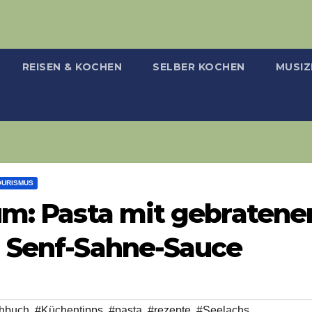
REISEN & KOCHEN
SELBER KOCHEN
MUSIZ
OURISMUS
um: Pasta mit gebraten
d Senf-Sahne-Sauce
hbuch
,
#Küchentipps
,
#pasta
,
#rezepte
,
#Seelachs