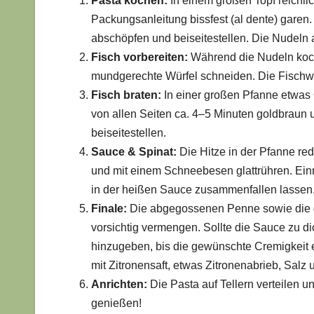
Pasta kochen:
In einem großen Topf reichl
Packungsanleitung bissfest (al dente) garen
abschöpfen und beiseitestellen. Die Nudeln 
Fisch vorbereiten:
Während die Nudeln koche
mundgerechte Würfel schneiden. Die Fischwü
Fisch braten:
In einer großen Pfanne etwas Ol
von allen Seiten ca. 4–5 Minuten goldbraun
beiseitestellen.
Sauce & Spinat:
Die Hitze in der Pfanne r
und mit einem Schneebesen glattrühren. Einm
in der heißen Sauce zusammenfallen lassen
Finale:
Die abgegossenen Penne sowie die ge
vorsichtig vermengen. Sollte die Sauce zu d
hinzugeben, bis die gewünschte Cremigkeit er
mit Zitronensaft, etwas Zitronenabrieb, Salz
Anrichten:
Die Pasta auf Tellern verteilen u
genießen!