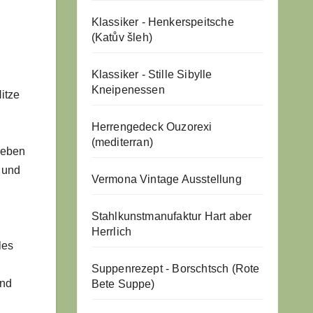
Klassiker - Henkerspeitsche
(Katův šleh)
Klassiker - Stille Sibylle
Kneipenessen
itze
Herrengedeck Ouzorexi
(mediterran)
geben
 und
Vermona Vintage Ausstellung
Stahlkunstmanufaktur Hart aber
Herrlich
les
Suppenrezept - Borschtsch (Rote
und
Bete Suppe)