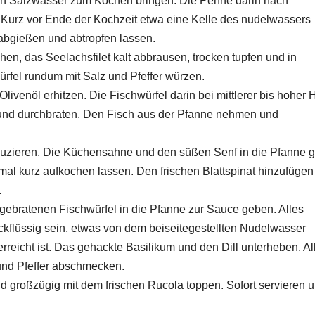
ich Salzwasser zum Kochen bringen. Die Penne darin nach
. Kurz vor Ende der Kochzeit etwa eine Kelle des nudelwassers
abgießen und abtropfen lassen.
n, das Seelachsfilet kalt abbrausen, trocken tupfen und in
rfel rundum mit Salz und Pfeffer würzen.
ivenöl erhitzen. Die Fischwürfel darin bei mittlerer bis hoher H
 und durchbraten. Den Fisch aus der Pfanne nehmen und
eduzieren. Die Küchensahne und den süßen Senf in die Pfanne 
al kurz aufkochen lassen. Den frischen Blattspinat hinzufügen
.
bratenen Fischwürfel in die Pfanne zur Sauce geben. Alles
ickflüssig sein, etwas von dem beiseitegestellten Nudelwasser
reicht ist. Das gehackte Basilikum und den Dill unterheben. Al
 und Pfeffer abschmecken.
nd großzügig mit dem frischen Rucola toppen. Sofort servieren 