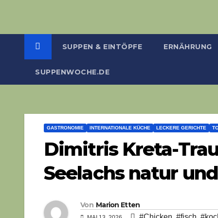
SUPPEN & EINTÖPFE
ERNÄHRUNG
SUPPENWOCHE.DE
GASTRONOMIE
INTERNATIONALE KÜCHE
LECKERE GERICHTE
T
Dimitris Kreta-Tra
Seelachs natur un
Von
Marion Etten
#Chicken
,
#fisch
,
#koc
MAI 13, 2026