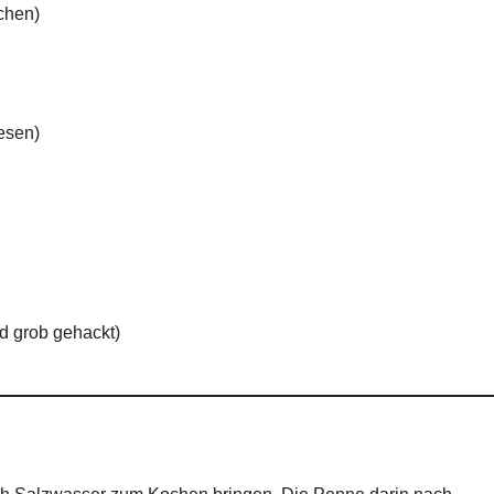
chen)
esen)
nd grob gehackt)