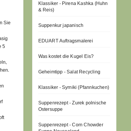
Klassiker - Pirena Kashka (Huhn
& Reis)
n Sie
Suppenkur japanisch
asig
EDUART Auftragsmalerei
e 5
Was kostet die Kugel Eis?
eln,
chen.
Geheimtipp - Salat Recycling
en
Klassiker - Syrniki (Pfannkuchen)
rf
Suppenrezept - Zurek polnische
Ostersuppe
oft
Suppenrezept - Corn Chowder