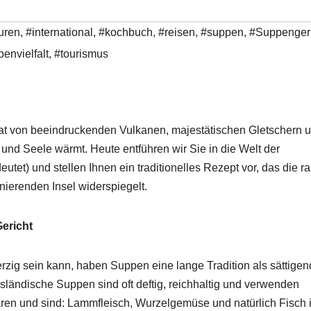
uren
,
#international
,
#kochbuch
,
#reisen
,
#suppen
,
#Suppenger
envielfalt
,
#tourismus
mat von beeindruckenden Vulkanen, majestätischen Gletschern 
b und Seele wärmt. Heute entführen wir Sie in die Welt der
tet) und stellen Ihnen ein traditionelles Rezept vor, das die r
nierenden Insel widerspiegelt.
Gericht
rzig sein kann, haben Suppen eine lange Tradition als sättigen
ländische Suppen sind oft deftig, reichhaltig und verwenden
aren und sind: Lammfleisch, Wurzelgemüse und natürlich Fisch 