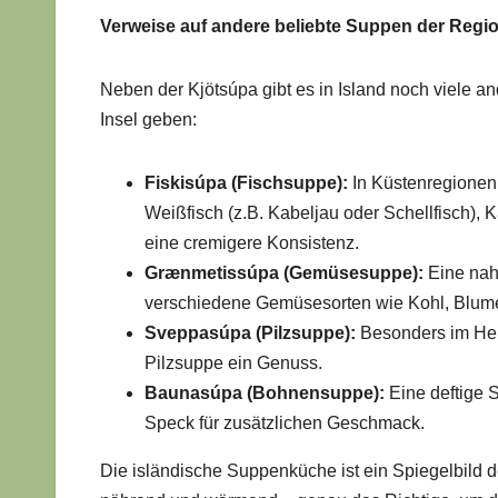
Verweise auf andere beliebte Suppen der Regi
Neben der Kjötsúpa gibt es in Island noch viele and
Insel geben:
Fiskisúpa (Fischsuppe):
In Küstenregionen i
Weißfisch (z.B. Kabeljau oder Schellfisch), 
eine cremigere Konsistenz.
Grænmetissúpa (Gemüsesuppe):
Eine nahr
verschiedene Gemüsesorten wie Kohl, Blume
Sveppasúpa (Pilzsuppe):
Besonders im Herb
Pilzsuppe ein Genuss.
Baunasúpa (Bohnensuppe):
Eine deftige 
Speck für zusätzlichen Geschmack.
Die isländische Suppenküche ist ein Spiegelbild d