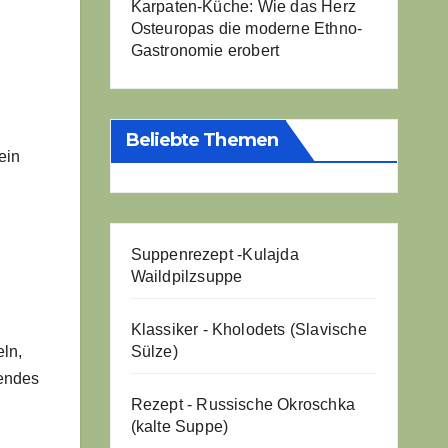
Karpaten-Küche: Wie das Herz
Osteuropas die moderne Ethno-
Gastronomie erobert
Beliebte Themen
ein
Suppenrezept -
Kulajda
Waildpilzsuppe
Klassiker - Kholodets (Slavische
Sülze)
ln,
rendes
Rezept - Russische Okroschka
(kalte Suppe)