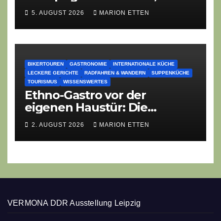
Lauch-Rührei, Salat
5. AUGUST 2026
MARION ETTEN
BIKERTOUREN
GASTRONOMIE
INTERNATIONALE KÜCHE
LECKERE GERICHTE
RADFAHREN & WANDERN
SUPPENKÜCHE
TOURISMUS
WISSENSWERTES
Ethno-Gastro vor der
eigenen Haustür: Die
geheime kulinarische DNA
2. AUGUST 2026
MARION ETTEN
des Gasthofs „Zur Eiche“
VERMONA DDR Ausstellung Leipzig