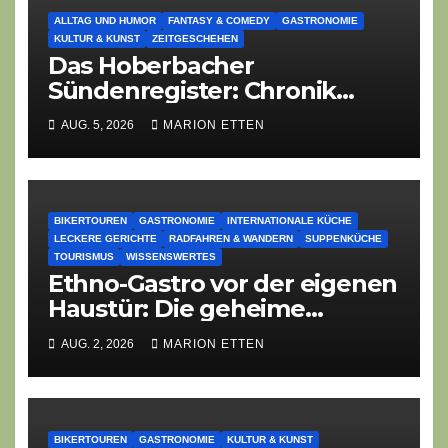
ALLTAG UND HUMOR
FANTASY & COMEDY
GASTRONOMIE
KULTUR & KUNST
ZEITGESCHEHEN
Das Hoberbacher
Sündenregister: Chronik
eines angekündigten
AUG. 5, 2026
MARION ETTEN
Dorffest-Debakels
BIKERTOUREN
GASTRONOMIE
INTERNATIONALE KÜCHE
LECKERE GERICHTE
RADFAHREN & WANDERN
SUPPENKÜCHE
TOURISMUS
WISSENSWERTES
Ethno-Gastro vor der eigenen
Haustür: Die geheime
kulinarische DNA des
AUG. 2, 2026
MARION ETTEN
Gasthofs „Zur Eiche“
BIKERTOUREN
GASTRONOMIE
KULTUR & KUNST