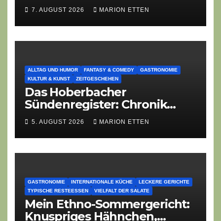
Zeiten überdauert
7. AUGUST 2026
MARION ETTEN
ALLTAG UND HUMOR
FANTASY & COMEDY
GASTRONOMIE
KULTUR & KUNST
ZEITGESCHEHEN
Das Hoberbacher
Sündenregister: Chronik
eines angekündigten
5. AUGUST 2026
MARION ETTEN
Dorffest-Debakels
GASTRONOMIE
INTERNATIONALE KÜCHE
LECKERE GERICHTE
TYPISCHE RESTEESSEN
VIELFALT DER SALATE
Mein Ethno-Sommergericht:
Knuspriges Hähnchen,