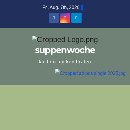
Zum
Fr.. Aug. 7th, 2026
Inhalt
springen
suppenwoche
kochen backen braten