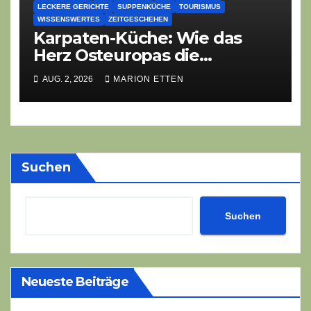
LECKERE GERICHTE
SUPPENKÜCHE
TOURISMUS
WISSENSWERTES
ZEITGESCHEHEN
Karpaten-Küche: Wie das
Herz Osteuropas die
moderne Ethno-Gastronomie
AUG. 2, 2026
MARION ETTEN
erobert
Suchen
Suchen
Neueste Beiträge