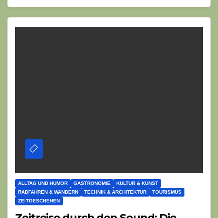
ALLTAG UND HUMOR
GASTRONOMIE
KULTUR & KUNST
RADFAHREN & WANDERN
TECHNIK & ARCHITEKTUR
TOURISMUS
ZEITGESCHEHEN
Zeitreise durch den Sound: Die