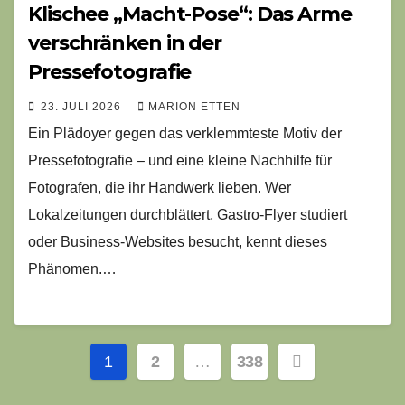
Klischee „Macht-Pose“: Das Arme
verschränken in der
Pressefotografie
23. JULI 2026
MARION ETTEN
Ein Plädoyer gegen das verklemmteste Motiv der
Pressefotografie – und eine kleine Nachhilfe für
Fotografen, die ihr Handwerk lieben. Wer
Lokalzeitungen durchblättert, Gastro-Flyer studiert
oder Business-Websites besucht, kennt dieses
Phänomen.…
Seitennummerierung
1
2
…
338
der