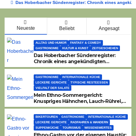
Das Hoberbacher Sündenregister: Chronik eines angekünd
Neueste
Beliebt
Angesagt
ALLTAG UND HUMOR
FANTASY & COMEDY
GASTRONOMIE
KULTUR & KUNST
ZEITGESCHEHEN
Das Hoberbacher Sündenregister:
Chronik eines angekündigten
Dorffest-Debakels
GASTRONOMIE
INTERNATIONALE KÜCHE
LECKERE GERICHTE
TYPISCHE RESTEESSEN
VIELFALT DER SALATE
Mein Ethno-Sommergericht:
Knuspriges Hähnchen, Lauch-Rührei,
Salat
BIKERTOUREN
GASTRONOMIE
INTERNATIONALE KÜCHE
LECKERE GERICHTE
RADFAHREN & WANDERN
SUPPENKÜCHE
TOURISMUS
WISSENSWERTES
Ethno-Gastro vor der eigenen Haustür: