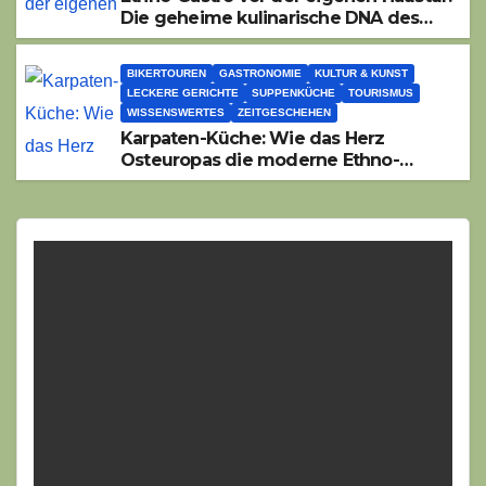
Die geheime kulinarische DNA des
Gasthofs „Zur Eiche“
BIKERTOUREN
GASTRONOMIE
KULTUR & KUNST
LECKERE GERICHTE
SUPPENKÜCHE
TOURISMUS
WISSENSWERTES
ZEITGESCHEHEN
Karpaten-Küche: Wie das Herz
Osteuropas die moderne Ethno-
Gastronomie erobert