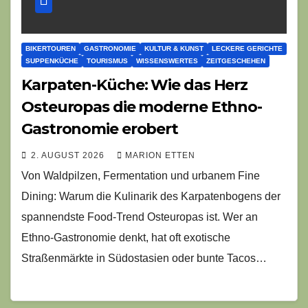
BIKERTOUREN
GASTRONOMIE
KULTUR & KUNST
LECKERE GERICHTE
SUPPENKÜCHE
TOURISMUS
WISSENSWERTES
ZEITGESCHEHEN
Karpaten-Küche: Wie das Herz
Osteuropas die moderne Ethno-
Gastronomie erobert
2. AUGUST 2026
MARION ETTEN
Von Waldpilzen, Fermentation und urbanem Fine
Dining: Warum die Kulinarik des Karpatenbogens der
spannendste Food-Trend Osteuropas ist. Wer an
Ethno-Gastronomie denkt, hat oft exotische
Straßenmärkte in Südostasien oder bunte Tacos…