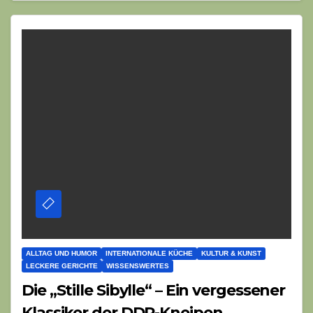
ALLTAG UND HUMOR
INTERNATIONALE KÜCHE
KULTUR & KUNST
LECKERE GERICHTE
WISSENSWERTES
Die „Stille Sibylle“ – Ein vergessener
Klassiker der DDR-Kneipen