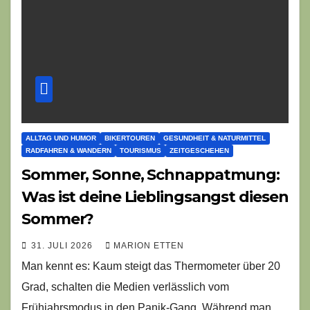
ALLTAG UND HUMOR
BIKERTOUREN
GESUNDHEIT & NATURMITTEL
RADFAHREN & WANDERN
TOURISMUS
ZEITGESCHEHEN
Sommer, Sonne, Schnappatmung:
Was ist deine Lieblingsangst diesen
Sommer?
31. JULI 2026
MARION ETTEN
Man kennt es: Kaum steigt das Thermometer über 20
Grad, schalten die Medien verlässlich vom
Frühjahrsmodus in den Panik-Gang. Während man