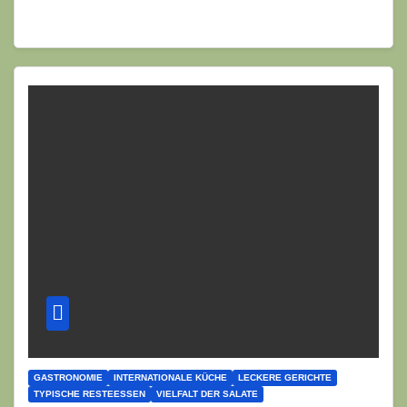
GASTRONOMIE
INTERNATIONALE KÜCHE
LECKERE GERICHTE
TYPISCHE RESTEESSEN
VIELFALT DER SALATE